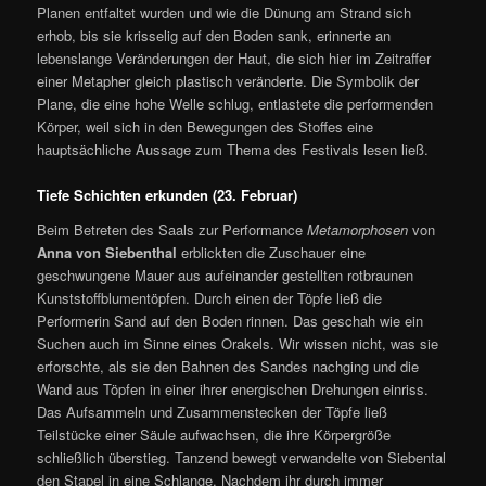
Planen entfaltet wurden und wie die Dünung am Strand sich
erhob, bis sie krisselig auf den Boden sank, erinnerte an
lebenslange Veränderungen der Haut, die sich hier im Zeitraffer
einer Metapher gleich plastisch veränderte. Die Symbolik der
Plane, die eine hohe Welle schlug, entlastete die performenden
Körper, weil sich in den Bewegungen des Stoffes eine
hauptsächliche Aussage zum Thema des Festivals lesen ließ.
Tiefe Schichten erkunden (23. Februar)
Beim Betreten des Saals zur Performance
Metamorphosen
von
Anna von Siebenthal
erblickten die Zuschauer eine
geschwungene Mauer aus aufeinander gestellten rotbraunen
Kunststoffblumentöpfen. Durch einen der Töpfe ließ die
Performerin Sand auf den Boden rinnen. Das geschah wie ein
Suchen auch im Sinne eines Orakels. Wir wissen nicht, was sie
erforschte, als sie den Bahnen des Sandes nachging und die
Wand aus Töpfen in einer ihrer energischen Drehungen einriss.
Das Aufsammeln und Zusammenstecken der Töpfe ließ
Teilstücke einer Säule aufwachsen, die ihre Körpergröße
schließlich überstieg. Tanzend bewegt verwandelte von Siebental
den Stapel in eine Schlange. Nachdem ihr durch immer