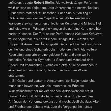
aufhören.“, sagte
Robert Steijn
. Als weltweit tätiger Performer
weiß er, was es bedeutete, über Jahrzehnte mit schwankenden
Einnahmen materiell zu bestehen. Für seine Aktion zog er
Relikte aus dem kleinen Gepäck eines Weltreisenden und
Wanderers zwischen unterschiedlichen Kulturen und Milieus. Hell
und leise wie ein Windspiel erklangen die auf eine Kette gereihten
zarten Knochen. Der Titel seiner Performance
Hölzerne Schultern
wurde begreifbar, als er mit einem Hilfsgeist in Gestalt einer
Puppe mit Armen aus Ästen gestikulierte und ihn die Geschichte
der Heilung eines Schulterbruchs moderieren ließ. Als weitere
Requisiten drapierte er eine goldene Folie und eine weiße
bestickte Decke als Symbole für Sonne und Mond auf dem
Boden. Mit kosmischen Symbolen rückte er seine Aktionen in
einen magischen Kontext, der dem archaischen Wissen
entstammt.
In St. Gallen und später in Amsterdam, wo Steijn heute lebt,
muss sich bewähren, was als immaterielles Erbe die
Widerstandskraft der mexikanischen Waldbewohnern stärkt.
Dieser Dialog mit dem Archaischen ist eine Utopie seit den
Anfängen der Performancekunst und macht deutlich, dass Alter
und Früchte des Lebens weit über die Vergangenheit eines