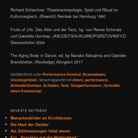
Richard Schechner: Theaterantropologie. Spiel und Ritual im
Kulturvergleich, (Rowohlt) Reinbek bei Hamburg 1990
Fruits of Life. Das Alter und der Tanz, hg. von Renee Schmalz
und Gabriella Gombas, (ABCDEFGHIJKLMNOPQRSTUVWXYZ)
Diessenhofen 2024
The Aging Body in Dance, ed. by Nanako Nakajima and Gabriele
Brandstetter, (Routledge) Abingdon 2017
Veröffentlicht unter
Performance-Festival
,
Rezensionen
,
Uncategorized
|
Verschlagwortet mit
Altern
,
performance
,
Schmalz/Gombas
,
St.Gallen
,
Tanz
,
Tanzperformance
|
Schreibe
einen Kommentar
NEUESTE BEITRÄGE
Menschenbilder an Kirchtürmen
Die Haut der Geister
Als Zeitmessungen lokal waren
Ein „Anschlag auf die Wirklichkeit“