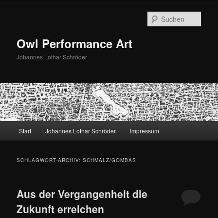
Zum
Zum
primären
sekundären
Such
Inhalt
Inhalt
springen
springen
Owl Performance Art
Johannes Lothar Schröder
Hauptmenü
Start
Johannes Lothar Schröder
Impressum
SCHLAGWORT-ARCHIV:
SCHMALZ/GOMBAS
Aus der Vergangenheit die
Zukunft erreichen