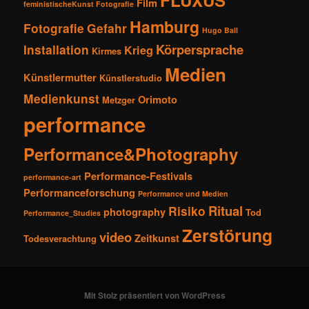
FLUXUS
Film
feministischeKunst Fotografie
Hamburg
Fotografie
Gefahr
Hugo Ball
Körpersprache
Installation
Krieg
Kirmes
Medien
Künstlermutter
Künstlerstudio
Medienkunst
Orimoto
Metzger
performance
Performance&Photography
Performance-Festivals
performance-art
Performanceforschung
Performance und Medien
Ritual
Risiko
photography
Tod
Performance_Studies
Zerstörung
video
Zeitkunst
Todesverachtung
Mit Stolz präsentiert von WordPress