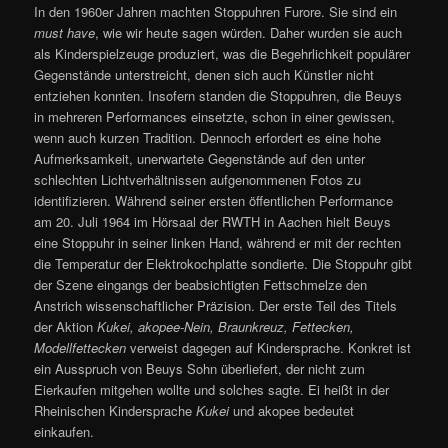
In den 1960er Jahren machten Stoppuhren Furore. Sie sind ein
must have
, wie wir heute sagen würden. Daher wurden sie auch
als Kinderspielzeuge produziert, was die Begehrlichkeit populärer
Gegenstände unterstreicht, denen sich auch Künstler nicht
entziehen konnten. Insofern standen die Stoppuhren, die Beuys
in mehreren Performances einsetzte, schon in einer gewissen,
wenn auch kurzen Tradition. Dennoch erfordert es eine hohe
Aufmerksamkeit, unerwartete Gegenstände auf den unter
schlechten Lichtverhältnissen aufgenommenen Fotos zu
identifizieren. Während seiner ersten öffentlichen Performance
am 20. Juli 1964 im Hörsaal der RWTH in Aachen hielt Beuys
eine Stoppuhr in seiner linken Hand, während er mit der rechten
die Temperatur der Elektrokochplatte sondierte. Die Stoppuhr gibt
der Szene eingangs der beabsichtigten Fettschmelze den
Anstrich wissenschaftlicher Präzision. Der erste Teil des Titels
der Aktion
Kukei, akopee-Nein, Braunkreuz, Fettecken,
Modellfettecken
verweist dagegen auf Kindersprache. Konkret ist
ein Ausspruch von Beuys Sohn überliefert, der nicht zum
Eierkaufen mitgehen wollte und solches sagte. Ei heißt in der
Rheinischen Kindersprache
Kukei
und akopee bedeutet
einkaufen.