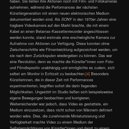
haben. Sie ließen ihre Aktionen noch mit Film- und Fotokameras
aufnehmen, während die Performances der nächsten
Künstlergeneration mit einem neuen elektronischen Medium
dokumentiert worden sind. Als
SONY
in den 1970er Jahren eine
tragbare Videokamera auf den Markt brachte, die mit einem
Kabel an einen Betamax-Kassettenrecorder angeschlossen
werden konnte, stand erstmals eine erschwingliche Kamera zur
Aufnahme von Aktionen zur Verfügung. Diese konnten ohne
Zwischenschritte wie Filmentwicklung aufgezeichnet werden, um
sie nach dem Zurückspulen wiedergeben zu können. Das war
eine Revolution, denn es machte die Künstler*innen vom Foto-
und Filmdispositiv unabhängig und ermöglichte es zudem, sich
selbst am Monitor in Echtzeit zu beobachten.
[4]
Besonders
Künstlerinnen, die in dieser Zeit mit Performances
experimentierten, begriffen sofort die darin liegenden
Möglichkeiten. Ungestört im Studio ließen sich beispielsweise
eigene Bewegungen beobachten und korrigieren.
Weiterreichender war jedoch, dass Video es gestattete, ein
Medium einzusetzen, dass nicht schon von Männern definiert
worden wäre. Dies, die zunehmende Miniaturisierung und
Verfügbarkeit machte Video zu einem Medium der
Selbstermächtigung von Künstler*innen und damit zu einem