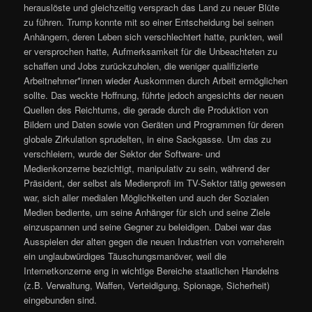
herauslöste und gleichzeitig versprach das Land zu neuer Blüte
zu führen. Trump konnte mit so einer Entscheidung bei seinen
Anhängern, deren Leben sich verschlechtert hatte, punkten, weil
er versprochen hatte, Aufmerksamkeit für die Unbeachteten zu
schaffen und Jobs zurückzuholen, die weniger qualifizierte
Arbeitnehmer*innen wieder Auskommen durch Arbeit ermöglichen
sollte. Das weckte Hoffnung, führte jedoch angesichts der neuen
Quellen des Reichtums, die gerade durch die Produktion von
Bildern und Daten sowie von Geräten und Programmen für deren
globale Zirkulation sprudelten, in eine Sackgasse. Um das zu
verschleiern, wurde der Sektor der Software- und
Medienkonzerne bezichtigt, manipulativ zu sein, während der
Präsident, der selbst als Medienprofi im TV-Sektor tätig gewesen
war, sich aller medialen Möglichkeiten und auch der Sozialen
Medien bediente, um seine Anhänger für sich und seine Ziele
einzuspannen und seine Gegner zu beleidigen. Dabei war das
Ausspielen der alten gegen die neuen Industrien von vorneherein
ein unglaubwürdiges Täuschungsmanöver, weil die
Internetkonzerne eng in wichtige Bereiche staatlichen Handelns
(z.B. Verwaltung, Waffen, Verteidigung, Spionage, Sicherheit)
eingebunden sind.