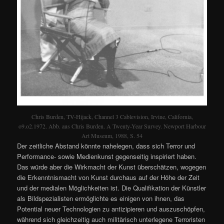
Chris Burden, TV-Hijack, Channel 3 Cablevision, Irvine, California,
o9.o2.1972. Abb. aus Chris Burden. A Twenty-Year Survey. Newport Harbour
Art Museum, 1988, S. 54
Der zeitliche Abstand könnte nahelegen, dass sich Terror und
Performance- sowie Medienkunst gegenseitig inspiriert haben.
Das würde aber die Wirkmacht der Kunst überschätzen, wogegen
die Erkenntnismacht von Kunst durchaus auf der Höhe der Zeit
und der medialen Möglichkeiten ist. Die Qualifikation der Künstler
als Bildspezialisten ermöglichte es einigen von ihnen, das
Potential neuer Technologien zu antizipieren und auszuschöpfen,
während sich gleichzeitig auch militärisch unterlegene Terroristen