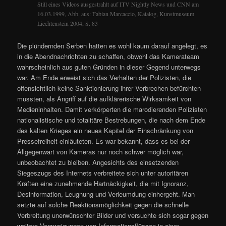
Still eines Videos ausgestrahlt auf ITV Nightly News und CNN am
16.03.1999, Abb. aus: Fabian Marcaccio, Katalog, Kunstmuseum
Liechtenstein 2004, S. 83
Die plündernden Serben hatten es wohl kaum darauf angelegt, es
in die Abendnachrichten zu schaffen, obwohl das Kamerateam
wahrscheinlich aus guten Gründen in dieser Gegend unterwegs
war. Am Ende erweist sich das Verhalten der Polizisten, die
offensichtlich keine Sanktionierung ihrer Verbrechen befürchten
mussten, als Angriff auf die aufklärerische Wirksamkeit von
Medieninhalten. Damit verkörperten die marodierenden Polizisten
nationalistische und totalitäre Bestrebungen, die nach dem Ende
des kalten Krieges ein neues Kapitel der Einschränkung von
Pressefreiheit einläuteten. Es war bekannt, dass es bei der
Allgegenwart von Kameras nur noch schwer möglich war,
unbeobachtet zu bleiben. Angesichts des einsetzenden
Siegeszugs des Internets verbreitete sich unter autoritären
Kräften eine zunehmende Hartnäckigkeit, die mit Ignoranz,
Desinformation, Leugnung und Verleumdung einhergeht. Man
setzte auf solche Reaktionsmöglichkeit gegen die schnelle
Verbreitung unerwünschter Bilder und versuchte sich sogar gegen
weitere Verzweigungen von Informationsflüssen in einer