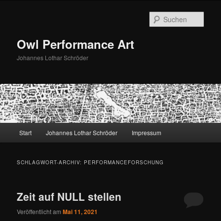
Zum
Zum
primären
sekundären
Such
Inhalt
Inhalt
springen
springen
Owl Performance Art
Johannes Lothar Schröder
Hauptmenü
Start
Johannes Lothar Schröder
Impressum
SCHLAGWORT-ARCHIV:
PERFORMANCEFORSCHUNG
Zeit auf NULL stellen
Veröffentlicht am
Mai 11, 2021