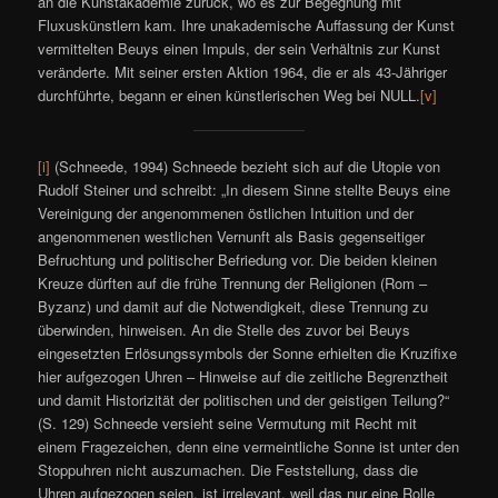
an die Kunstakademie zurück, wo es zur Begegnung mit
Fluxuskünstlern kam. Ihre unakademische Auffassung der Kunst
vermittelten Beuys einen Impuls, der sein Verhältnis zur Kunst
veränderte. Mit seiner ersten Aktion 1964, die er als 43-Jähriger
durchführte, begann er einen künstlerischen Weg bei NULL.
[v]
[i]
(Schneede, 1994) Schneede bezieht sich auf die Utopie von
Rudolf Steiner und schreibt: „In diesem Sinne stellte Beuys eine
Vereinigung der angenommenen östlichen Intuition und der
angenommenen westlichen Vernunft als Basis gegenseitiger
Befruchtung und politischer Befriedung vor. Die beiden kleinen
Kreuze dürften auf die frühe Trennung der Religionen (Rom –
Byzanz) und damit auf die Notwendigkeit, diese Trennung zu
überwinden, hinweisen. An die Stelle des zuvor bei Beuys
eingesetzten Erlösungssymbols der Sonne erhielten die Kruzifixe
hier aufgezogen Uhren – Hinweise auf die zeitliche Begrenztheit
und damit Historizität der politischen und der geistigen Teilung?“
(S. 129) Schneede versieht seine Vermutung mit Recht mit
einem Fragezeichen, denn eine vermeintliche Sonne ist unter den
Stoppuhren nicht auszumachen. Die Feststellung, dass die
Uhren aufgezogen seien, ist irrelevant, weil das nur eine Rolle