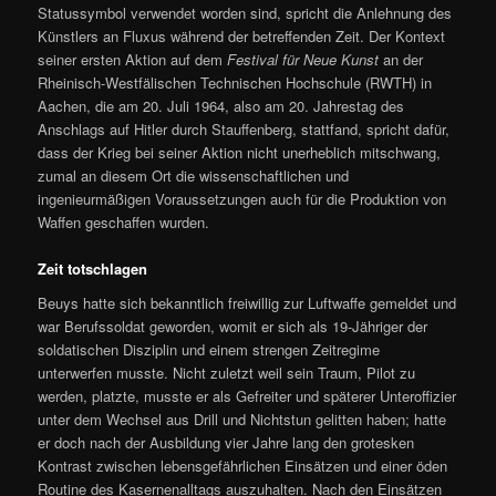
Statussymbol verwendet worden sind, spricht die Anlehnung des
Künstlers an Fluxus während der betreffenden Zeit. Der Kontext
seiner ersten Aktion auf dem
Festival für Neue Kunst
an der
Rheinisch-Westfälischen Technischen Hochschule (RWTH) in
Aachen, die am 20. Juli 1964, also am 20. Jahrestag des
Anschlags auf Hitler durch Stauffenberg, stattfand, spricht dafür,
dass der Krieg bei seiner Aktion nicht unerheblich mitschwang,
zumal an diesem Ort die wissenschaftlichen und
ingenieurmäßigen Voraussetzungen auch für die Produktion von
Waffen geschaffen wurden.
Zeit totschlagen
Beuys hatte sich bekanntlich freiwillig zur Luftwaffe gemeldet und
war Berufssoldat geworden, womit er sich als 19-Jähriger der
soldatischen Disziplin und einem strengen Zeitregime
unterwerfen musste. Nicht zuletzt weil sein Traum, Pilot zu
werden, platzte, musste er als Gefreiter und späterer Unteroffizier
unter dem Wechsel aus Drill und Nichtstun gelitten haben; hatte
er doch nach der Ausbildung vier Jahre lang den grotesken
Kontrast zwischen lebensgefährlichen Einsätzen und einer öden
Routine des Kasernenalltags auszuhalten. Nach den Einsätzen