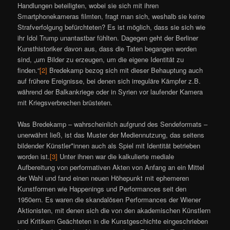
Handlungen beteiligten, wobei sie sich mit ihren
Smartphonekameras filmten, fragt man sich, weshalb sie keine
Strafverfolgung befürchteten? Es ist möglich, dass sie sich wie
ihr Idol Trump unantastbar fühlten. Dagegen geht der Berliner
Kunsthistoriker davon aus, dass die Taten begangen worden
sind, „um Bilder zu erzeugen, um die eigene Identität zu
finden.“
[2]
Bredekamp bezog sich mit dieser Behauptung auch
auf frühere Ereignisse, bei denen sich irreguläre Kämpfer z.B.
während der Balkankriege oder in Syrien vor laufender Kamera
mit Kriegsverbrechen brüsteten.
Was Bredekamp – wahrscheinlich aufgrund des Sendeformats –
unerwähnt ließ, ist das Muster der Mediennutzung, das seitens
bildender Künstler*innen auch als Spiel mit Identität betrieben
worden ist.
[3]
Unter ihnen war die kalkulierte mediale
Aufbereitung von performativen Akten von Anfang an ein Mittel
der Wahl und fand einen neuen Höhepunkt mit ephemeren
Kunstformen wie Happenings und Performances seit den
1950ern. Es waren die skandalösen Performances der Wiener
Aktionisten, mit denen sich die von den akademischen Künstlern
und Kritikern Geächteten in die Kunstgeschichte eingeschrieben