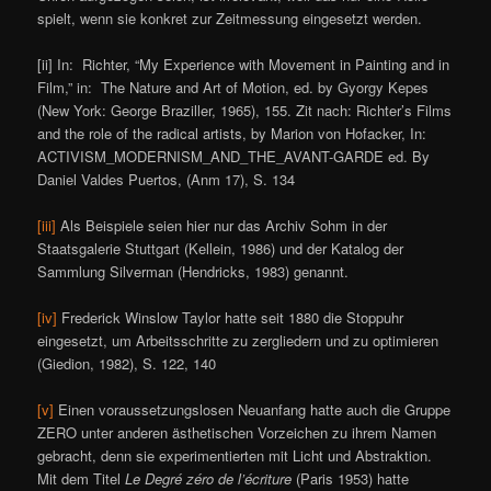
spielt, wenn sie konkret zur Zeitmessung eingesetzt werden.
[ii] In: Richter, “My Experience with Movement in Painting and in
Film,” in: The Nature and Art of Motion, ed. by Gyorgy Kepes
(New York: George Braziller, 1965), 155. Zit nach: Richter’s Films
and the role of the radical artists, by Marion von Hofacker, In:
ACTIVISM_MODERNISM_AND_THE_AVANT-GARDE ed. By
Daniel Valdes Puertos, (Anm 17), S. 134
[iii]
Als Beispiele seien hier nur das Archiv Sohm in der
Staatsgalerie Stuttgart (Kellein, 1986) und der Katalog der
Sammlung Silverman (Hendricks, 1983) genannt.
[iv]
Frederick Winslow Taylor hatte seit 1880 die Stoppuhr
eingesetzt, um Arbeitsschritte zu zergliedern und zu optimieren
(Giedion, 1982), S. 122, 140
[v]
Einen voraussetzungslosen Neuanfang hatte auch die Gruppe
ZERO unter anderen ästhetischen Vorzeichen zu ihrem Namen
gebracht, denn sie experimentierten mit Licht und Abstraktion.
Mit dem Titel
Le Degré zéro de l’écriture
(Paris 1953) hatte