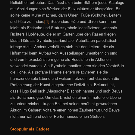
Beliebtheit erfreuten. Das lässt sich beim Blättern jedes Katalogs
mit Abbildungen von Werken der Fluxuskünstler überprüfen. Es
sollte keine Mühe machen, darin Uhren, Füße (Schuhe), Leitern
und Hüte zu finden.
[iii]
Besonders Hüte und Uhren kann man
leicht als Fetische und Statussymbole identifizieren, weshalb
Richters Hut-Meute, die er im Garten über den Rasen fliegen
lässt, Hüte als Symbole patriarchaler Autoritäten parodistisch
infrage stellt. Anders verhält es sich mit den Leitern, die als
Hilfsmittel beim Aufbau von Ausstellungen unentbehrlich sind
und von Fluxuskünstlern gerne als Requisiten in Aktionen
verwendet wurden. Als Symbole manifestieren sie den Vorstoß in
die Höhe. Als profane Himmelsleitern relativieren sie die
transzendentale Ebene und weisen trotzdem auf das durch die
Profanierung der Kunst eingetretene Defizit hin. Bekannt ist,
dass Hugo Ball sich „Magischer Bischof“ nannte und sich Beuys
als Schamane gab. Um das Erreichen einer immaterielle Ebene
zu unterstreichen, trugen Ball bei seiner berühmt gewordenen
Aktion im Cabaret Voltaire einen hohen Zaubererhut und Beuys
nicht nur während seiner Performances einen Stetson.
Stoppuhr als Gadget