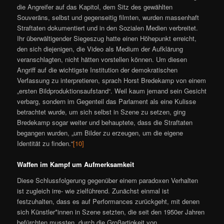
die Angreifer auf das Kapitol, dem Sitz des gewählten
Souveräns, selbst und gegenseitig filmten, wurden massenhaft
Straftaten dokumentiert und in den Sozialen Medien verbreitet.
Ihr überwältigender Siegeszug hatte einen Höhepunkt erreicht,
den sich diejenigen, die Video als Medium der Aufklärung
veranschlagten, nicht hätten vorstellen können. Um diesen
Angriff auf die wichtigste Institution der demokratischen
Verfassung zu interpretieren, sprach Horst Bredekamp von einem
„ersten Bildproduktionsaufstand“. Weil kaum jemand sein Gesicht
verbarg, sondern im Gegenteil das Parlament als eine Kulisse
betrachtet wurde, um sich selbst in Szene zu setzen, ging
Bredekamp sogar weiter und behauptete, dass die Straftaten
begangen wurden, „um Bilder zu erzeugen, um die eigene
Identität zu finden.“
[10]
Waffen im Kampf um Aufmerksamkeit
Diese Schlussfolgerung gegenüber einem paradoxen Verhalten
ist zugleich irre- wie zielführend. Zunächst einmal ist
festzuhalten, dass es auf Performances zurückgeht, mit denen
sich Künstler*innen in Szene setzten, die seit den 1950er Jahren
befürchten mussten, durch die Großartigkeit von