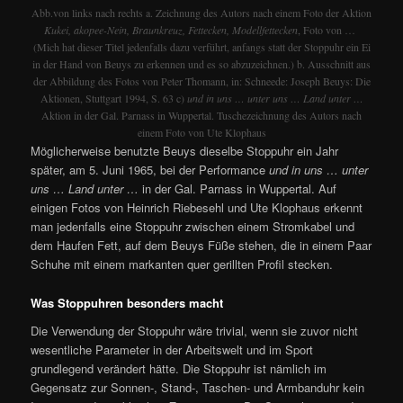
Abb.von links nach rechts a. Zeichnung des Autors nach einem Foto der Aktion
Kukei, akopee-Nein, Braunkreuz, Fettecken, Modellfettecken
, Foto von …
(Mich hat dieser Titel jedenfalls dazu verführt, anfangs statt der Stoppuhr ein Ei
in der Hand von Beuys zu erkennen und es so abzuzeichnen.) b. Ausschnitt aus
der Abbildung des Fotos von Peter Thomann, in: Schneede: Joseph Beuys: Die
Aktionen, Stuttgart 1994, S. 63 c)
und in uns … unter uns … Land unter …
Aktion in der Gal. Parnass in Wuppertal. Tuschezeichnung des Autors nach
einem Foto von Ute Klophaus
Möglicherweise benutzte Beuys dieselbe Stoppuhr ein Jahr
später, am 5. Juni 1965, bei der Performance
und in uns … unter
uns … Land unter …
in der Gal. Parnass in Wuppertal. Auf
einigen Fotos von Heinrich Riebesehl und Ute Klophaus erkennt
man jedenfalls eine Stoppuhr zwischen einem Stromkabel und
dem Haufen Fett, auf dem Beuys Füße stehen, die in einem Paar
Schuhe mit einem markanten quer gerillten Profil stecken.
Was Stoppuhren besonders macht
Die Verwendung der Stoppuhr wäre trivial, wenn sie zuvor nicht
wesentliche Parameter in der Arbeitswelt und im Sport
grundlegend verändert hätte. Die Stoppuhr ist nämlich im
Gegensatz zur Sonnen-, Stand-, Taschen- und Armbanduhr kein