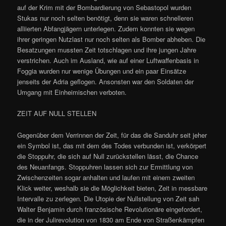
auf der Krim mit der Bombardierung von Sebastopol wurden
Stukas nur noch selten benötigt, denn sie waren schnelleren
alliierten Abfangjägern unterlegen. Zudem konnten sie wegen
ihrer geringen Nutzlast nur noch selten als Bomber abheben. Die
Besatzungen mussten Zeit totschlagen und ihre jungen Jahre
verstrichen. Auch im Ausland, wie auf einer Luftwaffenbasis in
Foggia wurden nur wenige Übungen und ein paar Einsätze
jenseits der Adria geflogen. Ansonsten war den Soldaten der
Umgang mit Einheimischen verboten.
ZEIT AUF NULL STELLEN
Gegenüber dem Verrinnen der Zeit, für das die Sanduhr seit jeher
ein Symbol ist, das mit dem des Todes verbunden ist, verkörpert
die Stoppuhr, die sich auf Null zurückstellen lässt, die Chance
des Neuanfangs. Stoppuhren lassen sich zur Ermittlung von
Zwischenzeiten sogar anhalten und laufen mit einem zweiten
Klick weiter, weshalb sie die Möglichkeit bieten, Zeit in messbare
Intervalle zu zerlegen. Die Utopie der Nullstellung von Zeit sah
Walter Benjamin durch französische Revolutionäre eingefordert,
die in der Julirevolution von 1830 am Ende von Straßenkämpfen