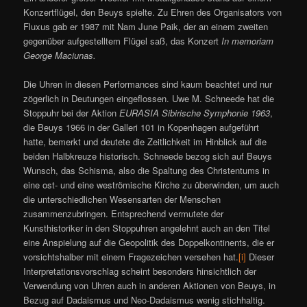
Konzertflügel, den Beuys spielte. Zu Ehren des Organisators von
Fluxus gab er 1987 mit Nam June Paik, der an einem zweiten
gegenüber aufgestelltem Flügel saß, das Konzert
In memoriam
George Maciunas.
Die Uhren in diesen Performances sind kaum beachtet und nur
zögerlich in Deutungen eingeflossen. Uwe M. Schneede hat die
Stoppuhr bei der Aktion
EURASIA Sibirische Symphonie 1963
,
die Beuys 1966 in der Galleri 101 in Kopenhagen aufgeführt
hatte, bemerkt und deutete die Zeitlichkeit im Hinblick auf die
beiden Halbkreuze historisch. Schneede bezog sich auf Beuys
Wunsch, das Schisma, also die Spaltung des Christentums in
eine ost- und eine weströmische Kirche zu überwinden, um auch
die unterschiedlichen Wesensarten der Menschen
zusammenzubringen. Entsprechend vermutete der
Kunsthistoriker in den Stoppuhren angelehnt auch an den Titel
eine Anspielung auf die Geopolitik des Doppelkontinents, die er
vorsichtshalber mit einem Fragezeichen versehen hat.
[i]
Dieser
Interpretationsvorschlag scheint besonders hinsichtlich der
Verwendung von Uhren auch in anderen Aktionen von Beuys, in
Bezug auf Dadaismus und Neo-Dadaismus wenig stichhaltig.