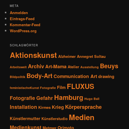
META
Anmelden
Eintrags-Feed
Kommentar-Feed
WordPress.org
SCHLAGWÖRTER
Aktionskunst
Alzheimer
Annegret Soltau
Beuys
Archiv
Art-Mama
Atelier
Arbeitswelt
Ausstellung
Body-Art
Communication Art
drawing
Bildpolitik
FLUXUS
Film
feministischeKunst Fotografie
Hamburg
Fotografie
Gefahr
Hugo Ball
Körpersprache
Installation
Krieg
Kirmes
Medien
Künstlermutter
Künstlerstudio
Medienkunst
Orimoto
Metzger