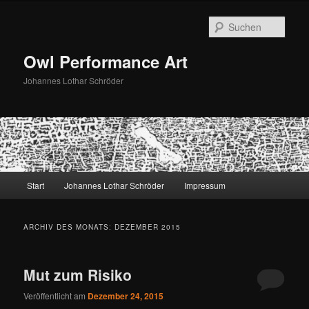
Zum
Zum
primären
sekundären
Such
Inhalt
Inhalt
springen
springen
Owl Performance Art
Johannes Lothar Schröder
Hauptmenü
Start
Johannes Lothar Schröder
Impressum
ARCHIV DES MONATS:
DEZEMBER 2015
Mut zum Risiko
Veröffentlicht am
Dezember 24, 2015