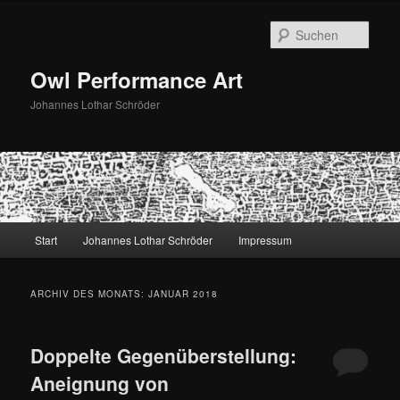
Zum
Zum
primären
sekundären
Such
Inhalt
Inhalt
springen
springen
Owl Performance Art
Johannes Lothar Schröder
Hauptmenü
Start
Johannes Lothar Schröder
Impressum
ARCHIV DES MONATS:
JANUAR 2018
Doppelte Gegenüberstellung:
Aneignung von