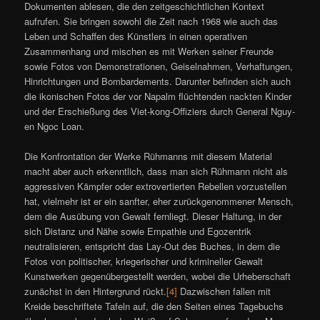
Dokumenten ablesen, die den zeitgeschichtlichen Kontext
aufrufen. Sie bringen sowohl die Zeit nach 1968 wie auch das
Leben und Schaffen des Künstlers in einen operativen
Zusammenhang und mischen es mit Werken seiner Freunde
sowie Fotos von Demonstrationen, Geiselnahmen, Verhaftungen,
Hinrichtungen und Bombardements. Darunter befinden sich auch
die ikonischen Fotos der vor Napalm flüchtenden nackten Kinder
und der Erschießung des Viet-kong-Offiziers durch General Nguy-
en Ngoc Loan.
Die Konfrontation der Werke Rühmanns mit diesem Material
macht aber auch erkenntlich, dass man sich Rühmann nicht als
aggressiven Kämpfer oder extrovertierten Rebellen vorzustellen
hat, vielmehr ist er ein sanfter, eher zurückgenommener Mensch,
dem die Ausübung von Gewalt fernliegt. Dieser Haltung, in der
sich Distanz und Nähe sowie Empathie und Egozentrik
neutralisieren, entspricht das Lay-Out des Buches, in dem die
Fotos von politischer, kriegerischer und krimineller Gewalt
Kunstwerken gegenübergestellt werden, wobei die Urheberschaft
zunächst in den Hintergrund rückt.
[4]
Dazwischen fallen mit
Kreide beschriftete Tafeln auf, die den Seiten eines Tagebuchs