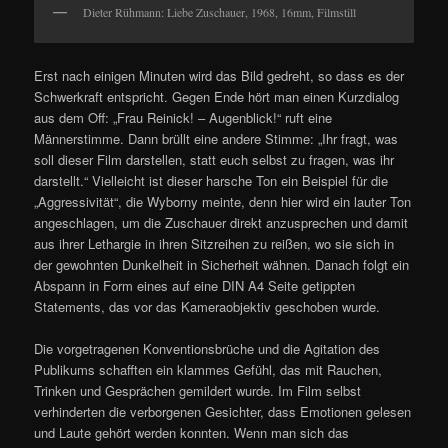
Dieter Rühmann: Liebe Zuschauer, 1968, 16mm, Filmstill
Erst nach einigen Minuten wird das Bild gedreht, so dass es der
Schwerkraft entspricht. Gegen Ende hört man einen Kurzdialog
aus dem Off: „Frau Reinick! – Augenblick!“ ruft eine
Männerstimme. Dann brüllt eine andere Stimme: „Ihr fragt, was
soll dieser Film darstellen, statt euch selbst zu fragen, was ihr
darstellt.“ Vielleicht ist dieser harsche Ton ein Beispiel für die
„Aggressivität“, die Wyborny meinte, denn hier wird ein lauter Ton
angeschlagen, um die Zuschauer direkt anzusprechen und damit
aus ihrer Lethargie in ihren Sitzreihen zu reißen, wo sie sich in
der gewohnten Dunkelheit in Sicherheit wähnen. Danach folgt ein
Abspann in Form eines auf eine DIN A4 Seite getippten
Statements, das vor das Kameraobjektiv geschoben wurde.
Die vorgetragenen Konventionsbrüche und die Agitation des
Publikums schafften ein klammes Gefühl, das mit Rauchen,
Trinken und Gesprächen gemildert wurde. Im Film selbst
verhinderten die verborgenen Gesichter, dass Emotionen gelesen
und Laute gehört werden konnten. Wenn man sich das