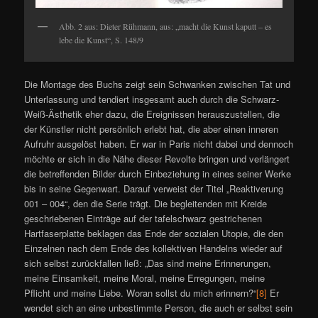
Abb. 2 aus: Dieter Rühmann, aus: „macht die Kunst kaputt – es
lebe die Kunst“, S. 148/9
Die Montage des Buchs zeigt sein Schwanken zwischen Tat und
Unterlassung und tendiert insgesamt auch durch die Schwarz-
Weiß-Ästhetik eher dazu, die Ereignissen herauszustellen, die
der Künstler nicht persönlich erlebt hat, die aber einen inneren
Aufruhr ausgelöst haben. Er war in Paris nicht dabei und dennoch
möchte er sich in die Nähe dieser Revolte bringen und verlängert
die betreffenden Bilder durch Einbeziehung in eines seiner Werke
bis in seine Gegenwart. Darauf verweist der Titel „Reaktiverung
001 – 004“, den die Serie trägt. Die begleitenden mit Kreide
geschriebenen Einträge auf der tafelschwarz gestrichenen
Hartfaserplatte beklagen das Ende der sozialen Utopie, die den
Einzelnen nach dem Ende des kollektiven Handelns wieder auf
sich selbst zurückfallen ließ: „Das sind meine Erinnerungen,
meine Einsamkeit, meine Moral, meine Erregungen, meine
Pflicht und meine Liebe. Woran sollst du mich erinnern?“
[8]
Er
wendet sich an eine unbestimmte Person, die auch er selbst sein