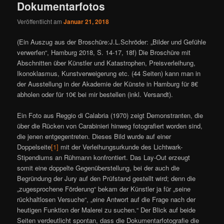
Dokumentarfotos
Veröffentlicht am
Januar 21, 2018
(Ein Auszug aus der Broschüre:J.L.Schröder: „Bilder und Gefühle
verwerfen“, Hamburg 2018, S. 14-17, 18f) Die Broschüre mit
Abschnitten über Künstler und Katastrophen, Preisverleihung,
Ikonoklasmus, Kunstverweigerung etc. (44 Seiten) kann man in
der Ausstellung in der Akademie der Künste in Hamburg für 8€
abholen oder für 10€ bei mir bestellen (inkl. Versandt).
Ein Foto aus Reggio di Calabria (1970) zeigt Demonstranten, die
über die Rücken von Carabinieri hinweg fotografiert worden sind,
die jenen entgegentreten. Dieses Bild wurde auf einer
Doppelseite
[1]
mit der Verleihungsurkunde des Lichtwark-
Stipendiums an Rühmann konfrontiert. Das Lay-Out erzeugt
somit eine doppelte Gegenüberstellung, bei der auch die
Begründung der Jury auf den Prüfstand gestellt wird; denn die
„zugesprochene Förderung“ bekam der Künstler ja für „seine
rückhaltlosen Versuche“, „eine Antwort auf die Frage nach der
heutigen Funktion der Malerei zu suchen.“ Der Blick auf beide
Seiten verdeutlicht spontan, dass die Dokumentarfotografie die