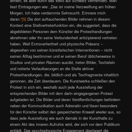
ähneln, es aber durch das Weiß auf Schwarz verfremden. Man
liest Eintragungen wie: „Das ist meine Verzweiflung am frühen
Morgen. Ich habe verdammte Sehnsucht. Erinnere mich
daran.“
[5]
Die dort auftauchenden Bilder nehmen in diesem
Kontext eine Stellvertreterfunktion ein, die suggeriert, dass die
abgebildeten Personen dem Künstler die Protesthandlungen
abnehmen oder ihn seine Verbundenheit antizipierend vertreten
haben. Weil Extrovertiertheit und physische Präsenz –
abgesehen von seinen künstlerischen Interventionen – nicht
seinen Alltag bestimmen und er seinen Beruf üblicherweise in
Studios und privaten Räumen ausübt, treten Bilder, Texttafeln
und notierte Verlautbarungen an die Stelle aktiver
Protesthandlungen, die, bildlich und als Textfragmente inhaltlich
geronnen, die Zeit überdauern. Die Kunstwerke schließen den
Protest in sich ein, weshalb auch jede Ausstellung der
entsprechenden Bilder mit dem darin eingegangenen Protest
aufgeladen ist. Die Bilder und deren Veröffentlichungen befördern
neben der Kommunikation auch Adrenalin und lösen besonders
für den Künstler selbst den gespeicherten Krawall wieder aus, so
dass jede Ausstellung wie auch damals in der Kunsthalle zu
einem Akt des inneren Aufruhrs wird, der sich vor dem Publikum
entlädt. Das psychophysische Engagement überlagert die