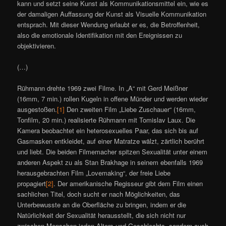
kann und setzt seine Kunst als Kommunikationsmittel ein, wie es
der damaligen Auffassung der Kunst als Visuelle Kommunikation
entsprach. Mit dieser Wendung erlaubt er es, die Betroffenheit,
also die emotionale Identifikation mit den Ereignissen zu
objektivieren.
(…)
Rühmann drehte 1969 zwei Filme. In „A“ mit Gerd Meißner
(16mm, 7 min.) rollen Kugeln in offene Münder und werden wieder
ausgestoßen.
[1]
Den zweiten Film „Liebe Zuschauer“ (16mm,
Tonfilm, 20 min.) realisierte Rühmann mit Tomislav Laux. Die
Kamera beobachtet ein heterosexuelles Paar, das sich bis auf
Gasmasken entkleidet, auf einer Matratze wälzt, zärtlich berührt
und liebt. Die beiden Filmemacher spitzen Sexualität unter einem
anderen Aspekt zu als Stan Brakhage in seinem ebenfalls 1969
herausgebrachten Film „Lovemaking“, der freie Liebe
propagiert
[2]
. Der amerikanische Regisseur gibt dem Film einen
sachlichen Titel, doch sucht er nach Möglichkeiten, das
Unterbewusste an die Oberfläche zu bringen, indem er die
Natürlichkeit der Sexualität herausstellt, die sich nicht nur
zwischen Menschen jeden Alters und Geschlechts, sondern auch