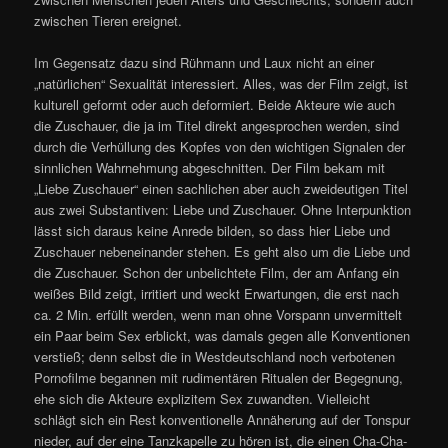
zwischen Tieren ereignet.
Im Gegensatz dazu sind Rühmann und Laux nicht an einer
„natürlichen“ Sexualität interessiert. Alles, was der Film zeigt, ist
kulturell geformt oder auch deformiert. Beide Akteure wie auch
die Zuschauer, die ja im Titel direkt angesprochen werden, sind
durch die Verhüllung des Kopfes von den wichtigen Signalen der
sinnlichen Wahrnehmung abgeschnitten. Der Film bekam mit
„Liebe Zuschauer“ einen sachlichen aber auch zweideutigen Titel
aus zwei Substantiven: Liebe und Zuschauer. Ohne Interpunktion
lässt sich daraus keine Anrede bilden, so dass hier Liebe und
Zuschauer nebeneinander stehen. Es geht also um die Liebe und
die Zuschauer. Schon der unbelichtete Film, der am Anfang ein
weißes Bild zeigt, irritiert und weckt Erwartungen, die erst nach
ca. 2 Min. erfüllt werden, wenn man ohne Vorspann unvermittelt
ein Paar beim Sex erblickt, was damals gegen alle Konventionen
verstieß; denn selbst die in Westdeutschland noch verbotenen
Pornofilme begannen mit rudimentären Ritualen der Begegnung,
ehe sich die Akteure explizitem Sex zuwandten. Vielleicht
schlägt sich ein Rest konventionelle Annäherung auf der Tonspur
nieder, auf der eine Tanzkapelle zu hören ist, die einen Cha-Cha-