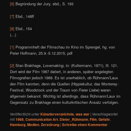
[6]
Begründung der Jury, ebd., S. 193
[7]
Ebd., 148ff
[8]
Ebd., 154
(…)
[1]
Programmheft der Filmschau im Kino im Sprengel, hg. von
Peter Hoffmann, 25.9.-5.12.2015, pdf
[2]
Stan Brakhage,
Lovemaking
, in: (Kultermann, 1971), Ill. 121.
Dort wird der Film 1967 datiert, in anderen, später angelegten
Filmografien jedoch 1969. Es ist unerheblich, ob Rühmann/Laux
den Film kannten, denn die Quellen (Hippiekultur, das Monterey-
Festival, Woodstock und der Traum von
Freier Liebe
) waren
allgemein bekannt. Wichtig ist allerdings, dass Rühmann/Laux im
Gegensatz zu Brakhage einen kulturkritischen Ansatz verfolgen.
Veröffentlicht unter
Künstlerverzeichnis
,
was war
|
Verschlagwortet
mit
1968
,
Communication Art
,
Dieter_Rühmann
,
Film
,
Gefahr
,
Hamburg
,
Medien
,
Zerstörung
|
Schreibe einen Kommentar