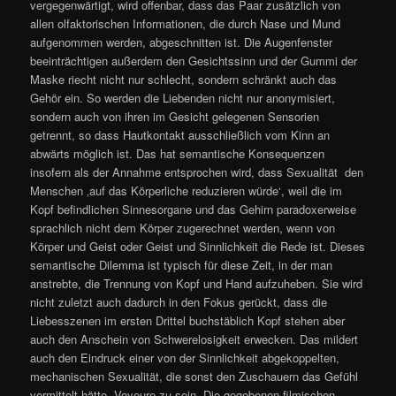
vergegenwärtigt, wird offenbar, dass das Paar zusätzlich von
allen olfaktorischen Informationen, die durch Nase und Mund
aufgenommen werden, abgeschnitten ist. Die Augenfenster
beeinträchtigen außerdem den Gesichtssinn und der Gummi der
Maske riecht nicht nur schlecht, sondern schränkt auch das
Gehör ein. So werden die Liebenden nicht nur anonymisiert,
sondern auch von ihren im Gesicht gelegenen Sensorien
getrennt, so dass Hautkontakt ausschließlich vom Kinn an
abwärts möglich ist. Das hat semantische Konsequenzen
insofern als der Annahme entsprochen wird, dass Sexualität den
Menschen ‚auf das Körperliche reduzieren würde‘, weil die im
Kopf befindlichen Sinnesorgane und das Gehirn paradoxerweise
sprachlich nicht dem Körper zugerechnet werden, wenn von
Körper und Geist oder Geist und Sinnlichkeit die Rede ist. Dieses
semantische Dilemma ist typisch für diese Zeit, in der man
anstrebte, die Trennung von Kopf und Hand aufzuheben. Sie wird
nicht zuletzt auch dadurch in den Fokus gerückt, dass die
Liebesszenen im ersten Drittel buchstäblich Kopf stehen aber
auch den Anschein von Schwerelosigkeit erwecken. Das mildert
auch den Eindruck einer von der Sinnlichkeit abgekoppelten,
mechanischen Sexualität, die sonst den Zuschauern das Gefühl
vermittelt hätte, Voyeure zu sein. Die gegebenen filmischen