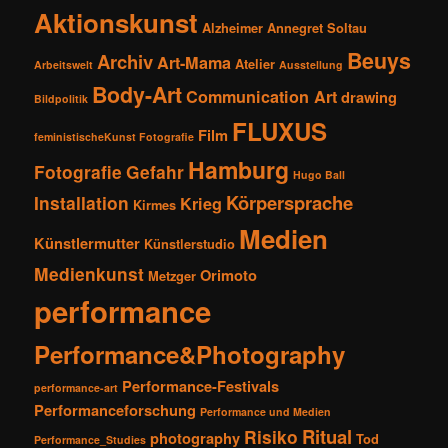
Aktionskunst
Alzheimer
Annegret Soltau
Beuys
Archiv
Art-Mama
Atelier
Arbeitswelt
Ausstellung
Body-Art
Communication Art
drawing
Bildpolitik
FLUXUS
Film
feministischeKunst Fotografie
Hamburg
Fotografie
Gefahr
Hugo Ball
Körpersprache
Installation
Krieg
Kirmes
Medien
Künstlermutter
Künstlerstudio
Medienkunst
Orimoto
Metzger
performance
Performance&Photography
Performance-Festivals
performance-art
Performanceforschung
Performance und Medien
Ritual
Risiko
photography
Tod
Performance_Studies