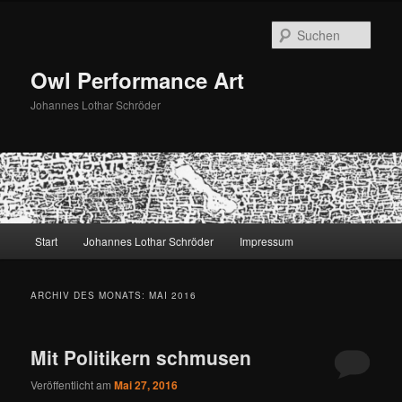
Zum
Zum
primären
sekundären
Such
Inhalt
Inhalt
springen
springen
Owl Performance Art
Johannes Lothar Schröder
Hauptmenü
Start
Johannes Lothar Schröder
Impressum
ARCHIV DES MONATS:
MAI 2016
Mit Politikern schmusen
Veröffentlicht am
Mai 27, 2016