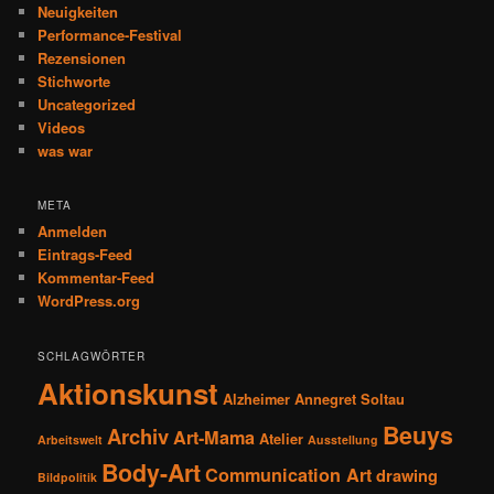
Neuigkeiten
Performance-Festival
Rezensionen
Stichworte
Uncategorized
Videos
was war
META
Anmelden
Eintrags-Feed
Kommentar-Feed
WordPress.org
SCHLAGWÖRTER
Aktionskunst
Alzheimer
Annegret Soltau
Beuys
Archiv
Art-Mama
Atelier
Arbeitswelt
Ausstellung
Body-Art
Communication Art
drawing
Bildpolitik