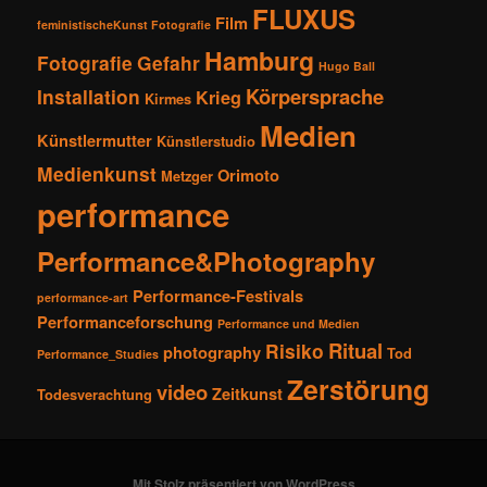
FLUXUS
Film
feministischeKunst Fotografie
Hamburg
Fotografie
Gefahr
Hugo Ball
Körpersprache
Installation
Krieg
Kirmes
Medien
Künstlermutter
Künstlerstudio
Medienkunst
Orimoto
Metzger
performance
Performance&Photography
Performance-Festivals
performance-art
Performanceforschung
Performance und Medien
Ritual
Risiko
photography
Tod
Performance_Studies
Zerstörung
video
Zeitkunst
Todesverachtung
Mit Stolz präsentiert von WordPress