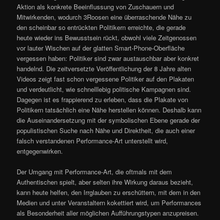
Aktion als konkrete Beeinflussung von Zuschauern und
Mitwirkenden, wodurch 3Roosen eine überraschende Nähe zu
den scheinbar so entrückten Politikern erreichte, die gerade
heute wieder ins Bewusstsein rückt, obwohl viele Zeitgenossen
vor lauter Wischen auf der glatten Smart-Phone-Oberfläche
vergessen haben: Politiker sind zwar austauschbar aber konkret
handelnd. Die zeitversetzte Veröffentlichung der 8 Jahre alten
Videos zeigt fast schon vergessene Politiker auf den Plakaten
und verdeutlicht, wie schnelllebig politische Kampagnen sind.
Dagegen ist es frappierend zu erleben, dass die Plakate von
Politikern tatsächlich eine Nähe herstellen können. Deshalb kann
die Auseinandersetzung mit der symbolischen Ebene gerade der
populistischen Suche nach Nähe und Direktheit, die auch einer
falsch verstandenen Performance-Art unterstellt wird,
entgegenwirken.
Der Umgang mit Performance-Art, die oftmals mit dem
Authentischen spielt, aber selten ihre Wirkung daraus bezieht,
kann heute helfen, den Irrglauben zu erschüttern, mit dem in den
Medien und unter Veranstaltern kokettiert wird, um Performances
als Besonderheit aller möglichen Aufführungstypen anzupreisen.