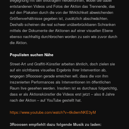
Begegnung mit den Bildträgern herbeiführten, wobei die dabei
entstandenen Videos und Fotos der Aktion das Trennende, das
auf den Plakaten durch die von der Wirklichkeit abweichenden
Größenverhältnisse gegeben ist, zusätzlich abschwächten.
Deshalb scheinen die real schwer unüberbrückbaren Schranken
mittels der Dokumente der Aktionen auf einer visuellen Ebene
ebenso nachhaltig durchbrochen worden zu sein wie zuvor durch
die Aktion.
Populisten suchen Nähe
Street-Art und Graffiti-Künstler arbeiten ähnlich, doch zielen sie
auf ein sichtbares visuelles Ergebnis ihrer Intervention ab,
wogegen 3Rooosen gerade erreichen will, dass die von ihm
inszenierten Performances als Interventionen im öffentlichen
Raum live gesehen werden. Insofern ist es durchaus folgerichtig,
dass er als Aktionskünstler die Videos erst jetzt – also 8 Jahre
nach der Aktion – auf YouTube gestellt hat.
https://www.youtube.com/watch?v=6kdwmNKE3yM
3Rooosen empfiehlt dazu folgende Musik zu laden: