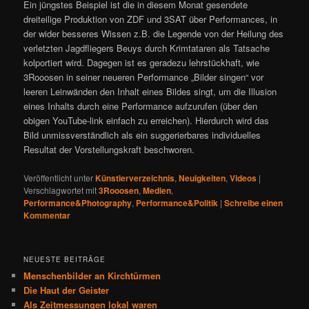
Ein jüngstes Beispiel ist die in diesem Monat gesendete
dreiteilige Produktion von ZDF und 3SAT über Performances, in
der wider besseres Wissen z.B. die Legende von der Heilung des
verletzten Jagdfliegers Beuys durch Krimtataren als Tatsache
kolportiert wird. Dagegen ist es geradezu lehrstückhaft, wie
3Rooosen in seiner neueren Performance „Bilder singen“ vor
leeren Leinwänden den Inhalt eines Bildes singt, um die Illusion
eines Inhalts durch eine Performance aufzurufen (über den
obigen YouTube-link einfach zu erreichen). Hierdurch wird das
Bild unmissverständlich als ein suggerierbares individuelles
Resultat der Vorstellungskraft beschworen.
Veröffentlicht unter
Künstlerverzeichnis
,
Neuigkeiten
,
Videos
|
Verschlagwortet mit
3Rooosen
,
Medien
,
Performance&Photography
,
Performance&Politik
|
Schreibe einen
Kommentar
NEUESTE BEITRÄGE
Menschenbilder an Kirchtürmen
Die Haut der Geister
Als Zeitmessungen lokal waren