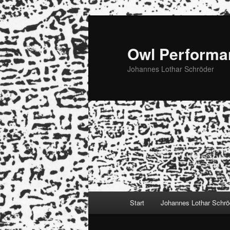
Zum
Zum
primären
sekundären
Inhalt
Inhalt
Owl Performa
springen
springen
Johannes Lothar Schröder
Hauptmenü
Start
Johannes Lothar Schrö