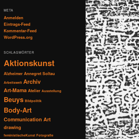
META
Anmelden
Eintrags-Feed
Kommentar-Feed
WordPress.org
SCHLAGWÖRTER
Aktionskunst
Alzheimer
Annegret Soltau
Archiv
Arbeitswelt
Art-Mama
Atelier
Ausstellung
Beuys
Bildpolitik
Body-Art
Communication Art
drawing
feministischeKunst Fotografie