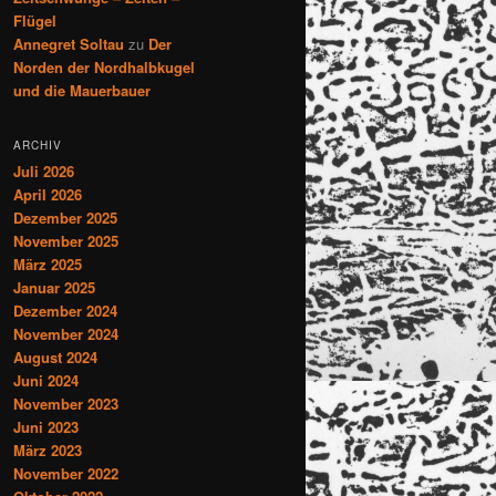
Flügel
Annegret Soltau
zu
Der
Norden der Nordhalbkugel
und die Mauerbauer
ARCHIV
Juli 2026
April 2026
Dezember 2025
November 2025
März 2025
Januar 2025
Dezember 2024
November 2024
August 2024
Juni 2024
November 2023
Juni 2023
März 2023
November 2022