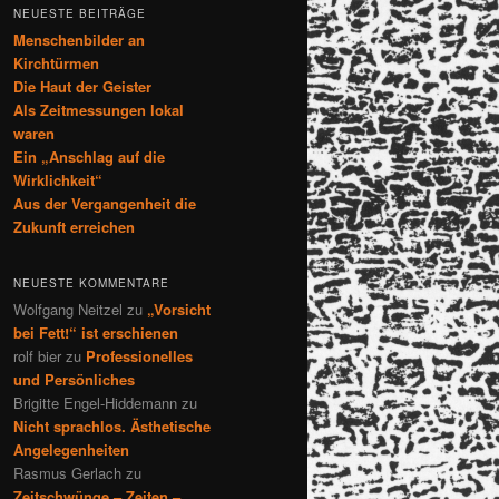
NEUESTE BEITRÄGE
Menschenbilder an
Kirchtürmen
Die Haut der Geister
Als Zeitmessungen lokal
waren
Ein „Anschlag auf die
Wirklichkeit“
Aus der Vergangenheit die
Zukunft erreichen
NEUESTE KOMMENTARE
Wolfgang Neitzel
zu
„Vorsicht
bei Fett!“ ist erschienen
rolf bier
zu
Professionelles
und Persönliches
Brigitte Engel-Hiddemann
zu
Nicht sprachlos. Ästhetische
Angelegenheiten
Rasmus Gerlach
zu
Zeitschwünge – Zeiten –