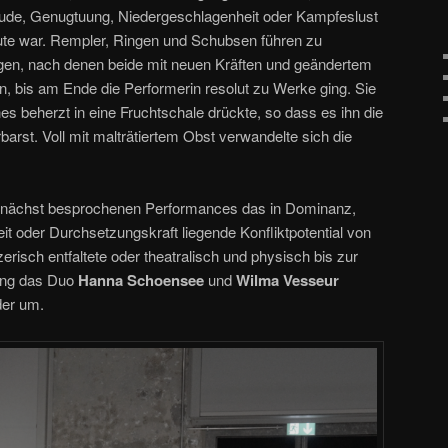
eude, Genugtuung, Niedergeschlagenheit oder Kampfeslust
ute war. Rempler, Ringen und Schubsen führen zu
en, nach denen beide mit neuen Kräften und geändertem
n, bis am Ende die Performerin resolut zu Werke ging. Sie
s beherzt in eine Fruchtschale drückte, so dass es ihn die
rst. Voll mit malträtiertem Obst verwandelte sich die
unächst besprochenen Performances das in Dominanz,
it oder Durchsetzungskraft liegende Konfliktpotential von
risch entfaltete oder theatralisch und physisch bis zur
ging das Duo
Hanna Schoensee
und
Wilma Vesseur
der um.