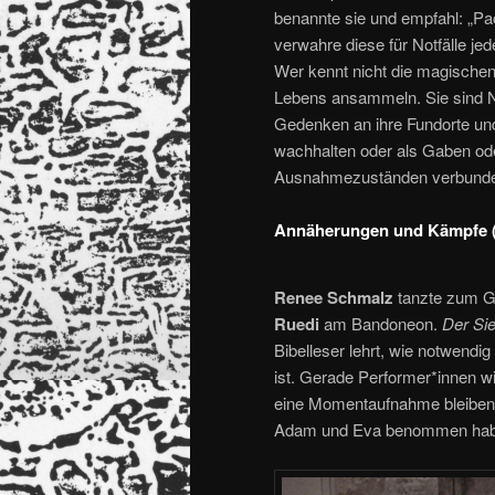
benannte sie und empfahl: „Pac
verwahre diese für Notfälle jed
Wer kennt nicht die magischen 
Lebens ansammeln. Sie sind Not
Gedenken an ihre Fundorte und
wachhalten oder als Gaben od
Ausnahmezuständen verbunde
Annäherungen und Kämpfe (
Renee Schmalz
tanzte zum 
Ruedi
am Bandoneon.
Der Sie
Bibelleser lehrt, wie notwendi
ist. Gerade Performer*innen w
eine Momentaufnahme bleiben. V
Adam und Eva benommen hab