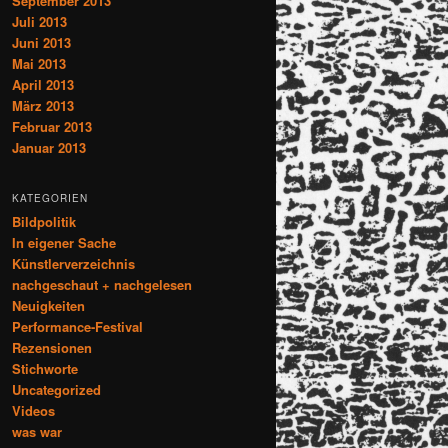
September 2013
Juli 2013
Juni 2013
Mai 2013
April 2013
März 2013
Februar 2013
Januar 2013
KATEGORIEN
Bildpolitik
In eigener Sache
Künstlerverzeichnis
nachgeschaut + nachgelesen
Neuigkeiten
Performance-Festival
Rezensionen
Stichworte
Uncategorized
Videos
was war