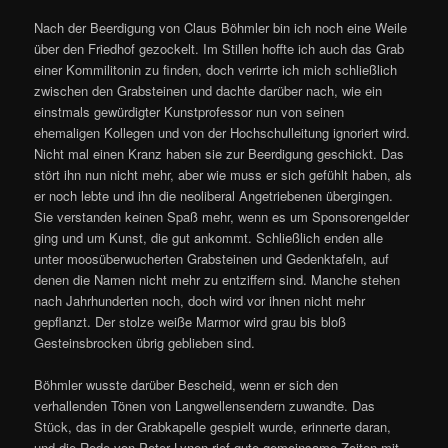
Nach der Beerdigung von Claus Böhmler bin ich noch eine Weile
über den Friedhof gezockelt. Im Stillen hoffte ich auch das Grab
einer Kommilitonin zu finden, doch verirrte ich mich schließlich
zwischen den Grabsteinen und dachte darüber nach, wie ein
einstmals gewürdigter Kunstprofessor nun von seinen
ehemaligen Kollegen und von der Hochschulleitung ignoriert wird.
Nicht mal einen Kranz haben sie zur Beerdigung geschickt. Das
stört ihn nun nicht mehr, aber wie muss er sich gefühlt haben, als
er noch lebte und ihn die neoliberal Angetriebenen übergingen.
Sie verstanden keinen Spaß mehr, wenn es um Sponsorengelder
ging und um Kunst, die gut ankommt. Schließlich enden alle
unter moosüberwucherten Grabsteinen und Gedenktafeln, auf
denen die Namen nicht mehr zu entziffern sind. Manche stehen
nach Jahrhunderten noch, doch wird vor ihnen nicht mehr
gepflanzt. Der stolze weiße Marmor wird grau bis bloß
Gesteinsbrocken übrig geblieben sind.
Böhmler wusste darüber Bescheid, wenn er sich den
verhallenden Tönen von Langwellensendern zuwandte. Das
Stück, das in der Grabkapelle gespielt wurde, erinnerte daran,
und die Rede von Peter Lynen rief gute gemeinsame Zeiten mit