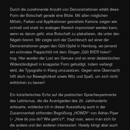
Durch die zunehmende Anzahl von Demonstrationen erlebt diese
Form der Botschaft gerade eine Blüte. Mit allen möglichen
Mitteln, Farben und Applikationen gestaltete Kartons zeigen wie
schnell und stark im analogen Bereich improvisiert werden kann,
wenn es darum geht, eine Botschaft zu plakatieren, die unter den
Nägeln brennt. Mir zeigte sich der Durchbruch auf einer der
Demonstrationen gegen den G20-Gipfel in Hamburg, wo jemand
ein schmales Pappschild mit dem Slogan „G20 BIER holen!“
trug. Hier wurden der Lust am Genuss und an einer dadaistischen
Widerständigkeit in knappster Form gehuldigt, indem verlangt
wird, die Typografie in Klang umzusetzen. Gegen eine Übermacht
hilft doch nur Beweglichkeit sowie Witz und Spaß, um sich nicht
erdrücken zu lassen!
Ein künstlerisches Echo auf die poetischen Sprachexperimente
des Lettrismus, die die Avantgarden des 20. Jahrhunderts
anfeuerte, entdecke ich in dieser Ausstellung auch in der
Zusammenhalt stiftenden Begrüßung „HOWDY“ von Adrian Piper
(~ „How do you do? Wie geht’s?“, fragt man, wenn man sich für
die andere und den anderen interessiert. Howdy klingt aber auch