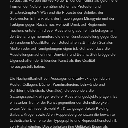
so aus, als würden die Werke der Bildenden Kunst als geronnene
Formen der Notbremse näher stehen als Protesten und
Straßenkämpfen? Während die Proteste der Schüler, der
Gelbwesten in Frankreich, der Frauen gegen Misogynie und der
Farbigen gegen Rassismus weltweit Druck auf Regierende
machen, entsteht in dieser Ausstellung auch ein Unbehagen an
den Beharrungsmomenten, die einer Kunstausstellung gegenüber
den anderen Modalitäten von Botschaften z.B. in den Sozialen
Medien oder auf Kundgebungen eigen ist. Gut also, dass die
Ausstellungsmacherinnen Bonvicini und Bettina Steinbrügge die
Eigenschaften der Bildenden Kunst als ihre Qualität
herausgestellt haben.
Die Nachprüfbarkeit von Aussagen und Entwicklungen durch
Poster, Collagen, Bücher, Wandmalereien, Leinwände und
Schilder (holländisch: Gemälde), die besonders die
Gattungsspezifik einiger weiterer Ausstellungsobjekte prägen, ist
ein starker Trumpf der Kunst gegenüber der Schnelllebigkeit
akuter Verhältnisse. Sowohl Art & Language, Jakob Kolding,
Barbara Kruger sowie Allen Ruppersberg benutzen die bewährte
ästhetische Elemente der Typographie und Reproduktionstechnik
von Plakatwänden. Diese behalten ihre Gültigkeit länger als