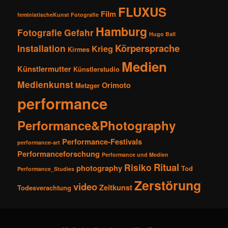
FLUXUS
Film
feministischeKunst Fotografie
Hamburg
Fotografie
Gefahr
Hugo Ball
Körpersprache
Installation
Krieg
Kirmes
Medien
Künstlermutter
Künstlerstudio
Medienkunst
Orimoto
Metzger
performance
Performance&Photography
Performance-Festivals
performance-art
Performanceforschung
Performance und Medien
Ritual
Risiko
photography
Tod
Performance_Studies
Zerstörung
video
Zeitkunst
Todesverachtung