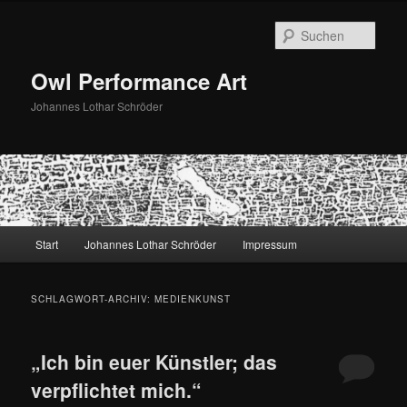
Zum
Zum
primären
sekundären
Such
Inhalt
Inhalt
springen
springen
Owl Performance Art
Johannes Lothar Schröder
Hauptmenü
Start
Johannes Lothar Schröder
Impressum
SCHLAGWORT-ARCHIV:
MEDIENKUNST
„Ich bin euer Künstler; das
verpflichtet mich.“