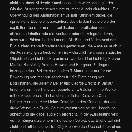
nicht so, dass Bildende Kunst unpolitisch wäre, doch gilt der
Glaube, Ausgesprochenes führe zu mehr Ausdrücklichkeit. Die
Überwindung des Analphabetismus half Künstlern dabei, die
sprachliche Ebene einzubeziehen, doch leiden heute viele der
expliziten Kunstformen mit politischen, moralischen oder
ethischen Inhalten wie die Karikatur oder die Allegorie daran,
dass wir in Bildern baden können. Mit Film und Video sind dem
Bild zudem starke Konkurrenten gewachsen, die – wie es auch in
der Ausstellung zu beobachten ist – dazu führten, dass statische
Objekte durch Lichteffekte animiert werden. Drei Lichtobjekte von
Monica Bonvicini, Andrea Bowers und Elmgreen & Dragset
bezeugen das. Beliebt sind zudem T-Shirts nicht nur für die
Bewerbung von Marken sondern für die Platzierung von
Botschaften, die Jeremy Deller und George Brecht in Umlauf
brachten, um ihre Fans als lebende Litfaßsäulen in ihre Werke
mit einzubeziehen. Ein handbeschriftetes Kleid von Chris
Reinecke erzählt eine kleine Geschichte des Geruchs, der auf
diese Weise, ein Stück Couture explizit von seiner Umgebung
abhebt und sie dabei zugleich erforscht. In der Ausstellung wird
es frei hängend zu einem kinetischen Objekt, das Blicke auf sich
zieht und mit benachbarten Objekten wie den Überschriften eines