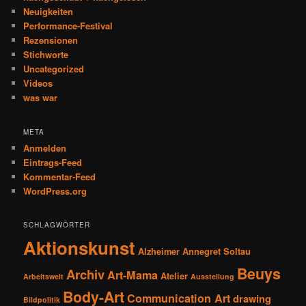
Neuigkeiten
Performance-Festival
Rezensionen
Stichworte
Uncategorized
Videos
was war
META
Anmelden
Eintrags-Feed
Kommentar-Feed
WordPress.org
SCHLAGWÖRTER
Aktionskunst
Alzheimer
Annegret Soltau
Beuys
Archiv
Art-Mama
Atelier
Arbeitswelt
Ausstellung
Body-Art
Communication Art
drawing
Bildpolitik