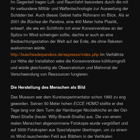
Im Gegenteil tragen Luft- und Raumfahrt besonders durch die mit
ihr verbundene Militär- und Waffentechnologie zur Ausweitung der
Schäden bei. Auch dieses Gebiet hatte Rühmann im Blick. Als er
2001 die
Büchse der Pandora
, eine 400 Meter hohe Plastik,
entwarf, die wie ein Schilfrohr mit einer Konservendose an der
Spitze im Wind schwingen sollte, dachte er auch an eine
Beobachtungsstation der Welt auf der Erde, die ohne Raketen
auskommen würde.
http://buechsederpandora.de/espresso/index.php
Im Verhältnis
zur Höhe der Installation wäre die Konservendose kühlturmgroß
und würde gleichzeitig als Observatorium und Mahnmal der
Verschwendung von Ressourcen fungieren.
Die Herstellung des Menschen als Bild
Das Museum war dem Kunstexperimentator schon 1993 zu eng
geworden. Seinen 50 Meter hohen
ECCE HOMO
stellte er drei
Tage lang vor dem Turm der Hamburger Nicolaikirche an der Ost-
West-Straße (heute: Willy-Brandt-Straße) aus. Die von einem
realen Menschen abgenommene Fotokopie wurde vergrößert und
auf 5000 Fotokopien aus Spezialpapier übertragen, um zu einem
im Wind rauschenden Feld aus Blättern in der Vertikalen