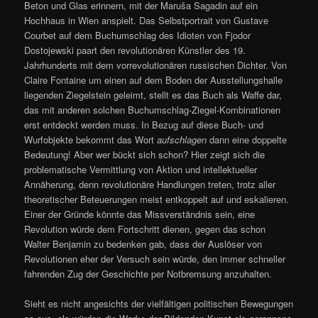
Beton und Glas erinnern, mit der Maruša Sagadin auf ein
Hochhaus in Wien anspielt. Das Selbstportrait von Gustave
Courbet auf dem Buchumschlag des Idioten von Fjodor
Dostojewski paart den revolutionären Künstler des 19.
Jahrhunderts mit dem vorrevolutionären russischen Dichter. Von
Claire Fontaine um einen auf dem Boden der Ausstellungshalle
liegenden Ziegelstein geleimt, stellt es das Buch als Waffe dar,
das mit anderen solchen Buchumschlag-Ziegel-Kombinationen
erst entdeckt werden muss. In Bezug auf diese Buch- und
Wurfobjekte bekommt das Wort
aufschlagen
dann eine doppelte
Bedeutung! Aber wer bückt sich schon? Hier zeigt sich die
problematische Vermittlung von Aktion und intellektueller
Annäherung, denn revolutionäre Handlungen treten, trotz aller
theoretischer Beteuerungen meist entkoppelt auf und eskalieren.
Einer der Gründe könnte das Missverständnis sein, eine
Revolution würde dem Fortschritt dienen, gegen das schon
Walter Benjamin zu bedenken gab, dass der Auslöser von
Revolutionen eher der Versuch sein würde, den immer schneller
fahrenden Zug der Geschichte per Notbremsung anzuhalten.
Sieht es nicht angesichts der vielfältigen politischen Bewegungen