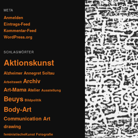
META
Anmelden
Eintrags-Feed
Kommentar-Feed
WordPress.org
SCHLAGWÖRTER
Aktionskunst
Alzheimer
Annegret Soltau
Archiv
Arbeitswelt
Art-Mama
Atelier
Ausstellung
Beuys
Bildpolitik
Body-Art
Communication Art
drawing
feministischeKunst Fotografie