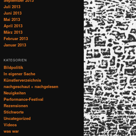
September 2013
Juli 2013
Juni 2013
Mai 2013
April 2013
März 2013
Februar 2013
Januar 2013
KATEGORIEN
Bildpolitik
In eigener Sache
Künstlerverzeichnis
nachgeschaut + nachgelesen
Neuigkeiten
Performance-Festival
Rezensionen
Stichworte
Uncategorized
Videos
was war