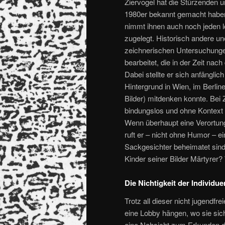
Ziervogel hat die Stürzenden 
1980er bekannt gemacht haben, 
nimmt ihnen auch noch jeden lo
zugelegt. Historisch andere un
zeichnerischen Untersuchunge
bearbeitet, die in der Zeit nac
Dabei stellte er sich anfänglic
Hintergrund in Wien, im Berline
Bilder) mitdenken konnte. Bei 
bindungslos und ohne Kontext
Wenn überhaupt eine Verortung
ruft er – nicht ohne Humor – e
Sackgesichter beheimatet sin
Kinder seiner Bilder Märtyrer?
Die Nichtigkeit der Individue
Trotz all dieser nicht jugendf
eine Lobby hängen, wo sie si
eine Nahsicht zum Erkunden d