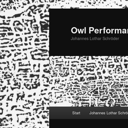
Zum
Zum
primären
sekundären
Inhalt
Inhalt
Owl Performa
springen
springen
Johannes Lothar Schröder
Hauptmenü
Start
Johannes Lothar Schrö