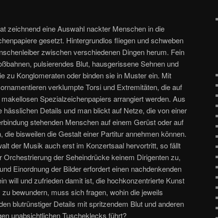
 hat zeichnend eine Auswahl nackter Menschen in die
henpapiere gesetzt. Hintergrundlos fliegen und schweben
enschenleiber zwischen verschiedenen Dingen herum. Fein
hoßbahnen, pulsierendes Blut, hausgerissene Sehnen und
ie zu Konglomeraten oder binden sie in Muster ein. Mit
 ornamentieren verklumpte Torsi und Extremitäten, die auf
 makellosen Spezialzeichenpapiers arrangiert werden. Aus
 hässlichen Details und man blickt auf Netze, die von einer
erbindung stehenden Menschen auf einem Gerüst oder auf
 die bisweilen die Gestalt einer Partitur annehmen können.
 der Musik auch erst im Konzertsaal hervortritt, so fällt
er Orchestrierung der Seheindrücke keinem Dirigenten zu,
 und Einordnung der Bilder erfordert einen nachdenkenden
n will und zufrieden damit ist, die hochkonzentrierte Kunst
zu bewundern, muss sich fragen, wohin die jeweils
en blutrünstiger Details mit spritzendem Blut und anderen
gen unabsichtlichen Tuscheklecks führt?