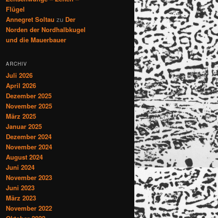
Flügel
Annegret Soltau
zu
Der
Norden der Nordhalbkugel
und die Mauerbauer
ARCHIV
Juli 2026
April 2026
Dezember 2025
November 2025
März 2025
Januar 2025
Dezember 2024
November 2024
August 2024
Juni 2024
November 2023
Juni 2023
März 2023
November 2022