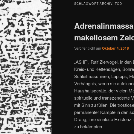
SCHLAGWORT-ARCHIV:
TOD
Adrenalinmassake
makellosem Zei
Veröffentlicht am
Oktober 4, 2018
„AS IF“, Ralf Ziervogel, in de
Kreis- und Kettensägen, Bohre
Schleifmaschinen, Laptops, Fl
Verhängnis, wenn sie aufeinand
Haushaltsgeräte, der vielen Me
spirituelle und transzendente 
mit Sinn zu füllen. Die trostl
permanenter Kämpfe in den sch
Drang, ihre sinnlose Existenz 
zu bekämpfen.