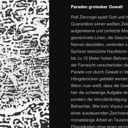
Paraden grotesker Gewalt
Ralf Ziervogel spielt Gott und
Quarantäne seiner weißen Zeic
aufgeriebene und zerfetzte M
gezeichnete Linien, die Gesc
Nerven darstellen, verbinden s
Spritzen bestückte Hautfetzen
bis zu 10 Meter hohen Bahnen
der Fernsicht verschwinden die
Parade von durch Gewalt in V
Hängebrücken gebildet werden,
Wenn man weiß, dass die Gewalt
hier die schwierige Aufgabe d
sondern die Vervollständigung
Betrachter. Wer kein Voyeur sei
eines ausdauernden Zeichners 
monatelange Arbeit an Tausend
Flüssigkeiten ohne einen einzi