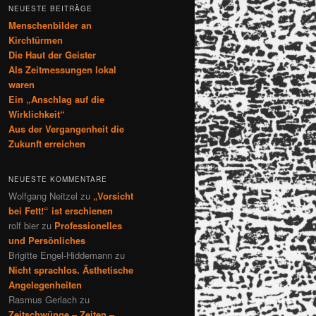
NEUESTE BEITRÄGE
Menschenbilder an
Kirchtürmen
Die Haut der Geister
Als Zeitmessungen lokal
waren
Ein „Anschlag auf die
Wirklichkeit“
Aus der Vergangenheit die
Zukunft erreichen
NEUESTE KOMMENTARE
Wolfgang Neitzel
zu
„Vorsicht
bei Fett!“ ist erschienen
rolf bier
zu
Professionelles
und Persönliches
Brigitte Engel-Hiddemann
zu
Nicht sprachlos. Ästhetische
Angelegenheiten
Rasmus Gerlach
zu
Zeitschwünge – Zeiten –