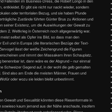
und Fallenden im Business-Dress, die Robert Longo in den
entkleidet. Er gibt sie nicht nur nackt wieder, sondern
kalen oder territorialen Bezug, und sie haben Pfunde
erträgliche Zustände führten Günter Brus zu Aktionen und
n seiner Existenz, um die Auswirkungen der Gewalt zu
h dem 2. Weltkrieg in Österreich noch allgegenwärtig war.
h meist selbst als Opfer ins Bild, so dass man den
r Exil und in Europa (die literarischen Bezüge der Text-
Ziervogel lässt der weiße Zeichengrund die Figuren
 erscheinen und nimmt den Massakern ihren Schauplatz.
 benennbar ist, dann wäre es der Abgrund – nur einmal
ine Schweizer Gegend auf, in der wohl die gelb gemalten
d. Sind also am Ende die meisten Männer, Frauen und
 Wofür oder wozu sie leiden bleibt unbestimmt.
n
reien Gewalt und Sexualität könnten diese Riesenformate in
ch sowieso kaum jemand aus der Nähe anschaute, insofern
er Details überhaupt noch naheliegend wäre. Diese