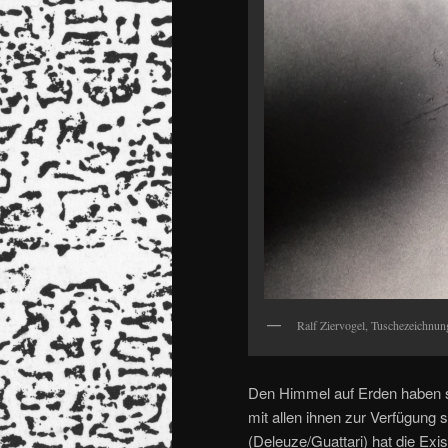
Ralf Ziervogel, Tuschezeichnun
Den Himmel auf Erden haben si
mit allen ihnen zur Verfügung s
(Deleuze/Guattari) hat die Ex