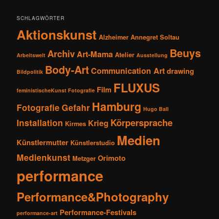
SCHLAGWÖRTER
Aktionskunst
Alzheimer
Annegret Soltau
Beuys
Archiv
Art-Mama
Atelier
Arbeitswelt
Ausstellung
Body-Art
Communication Art
drawing
Bildpolitik
FLUXUS
Film
feministischeKunst Fotografie
Hamburg
Fotografie
Gefahr
Hugo Ball
Körpersprache
Installation
Krieg
Kirmes
Medien
Künstlermutter
Künstlerstudio
Medienkunst
Orimoto
Metzger
performance
Performance&Photography
Performance-Festivals
performance-art