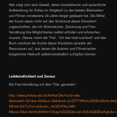
Hier zeigt sich eine Gewalt, deren künstlerische und sprachliche
Aufbereitung für Soltau im Vergleich zu den beiden Bestsellern
und Filmen mindestens 20 Jahre länger gedauert hat. Die Mittel
der Kunst waren nicht auf das Schicksal dieser Künstlerin
zugeschnitten, die mit Aktionskunst, Zeichnung und Foto-
Vernähung ihre Möglichkeiten selbst erfinden und erforschen
musste. Dieses meint der Titel: “Ich war total suchend“ und das
Buch zeichnet die Suche dieser Künstlerin jenseits der
Ressourcen auf, aus denen die Autoren und Filmemacher
bürgerlicher Herkunft selbstverständlich schöpfen können.
Leibfeindlichkeit und Zensur
Die Foto-Vernähung mit dem Titel „generativ“
http://www.photoscala.de/Artikel/Die-Kunst-des-
Alterns&h=351&w=500&sz=39&tbnid=JLUZTYWKeCzBXM:&tbnh=90&
NSvhmSXTcVno=&docid=_hkGEXFAxLNM-
M&sa=X&ei=8xh5UbHII8mTtAag7oDQDQ&ved=0CEAQ9QEwAg&dur=