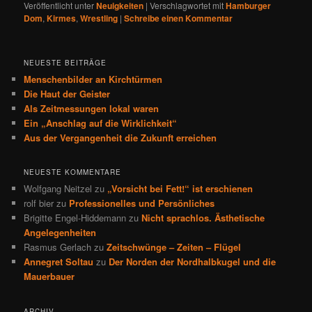
Veröffentlicht unter
Neuigkeiten
|
Verschlagwortet mit
Hamburger
Dom
,
Kirmes
,
Wrestling
|
Schreibe einen Kommentar
NEUESTE BEITRÄGE
Menschenbilder an Kirchtürmen
Die Haut der Geister
Als Zeitmessungen lokal waren
Ein „Anschlag auf die Wirklichkeit“
Aus der Vergangenheit die Zukunft erreichen
NEUESTE KOMMENTARE
Wolfgang Neitzel
zu
„Vorsicht bei Fett!“ ist erschienen
rolf bier
zu
Professionelles und Persönliches
Brigitte Engel-Hiddemann
zu
Nicht sprachlos. Ästhetische
Angelegenheiten
Rasmus Gerlach
zu
Zeitschwünge – Zeiten – Flügel
Annegret Soltau
zu
Der Norden der Nordhalbkugel und die
Mauerbauer
ARCHIV