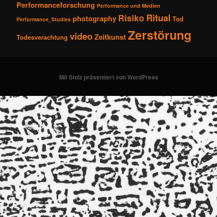
Performanceforschung
Performance und Medien
Ritual
Risiko
photography
Tod
Performance_Studies
Zerstörung
video
Zeitkunst
Todesverachtung
Mit Stolz präsentiert von WordPress