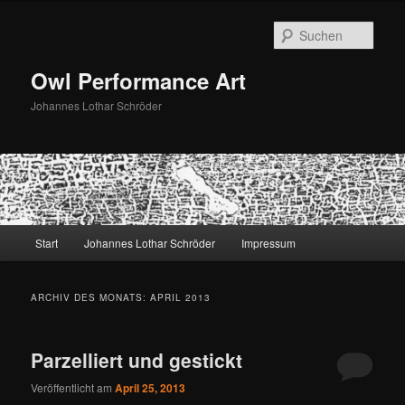
Zum
Zum
primären
sekundären
Such
Inhalt
Inhalt
springen
springen
Owl Performance Art
Johannes Lothar Schröder
Hauptmenü
Start
Johannes Lothar Schröder
Impressum
ARCHIV DES MONATS:
APRIL 2013
Parzelliert und gestickt
Veröffentlicht am
April 25, 2013