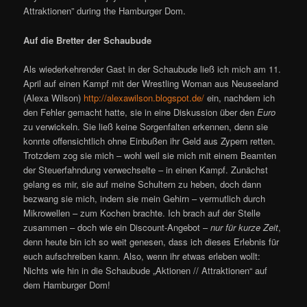
Attraktionen” during the Hamburger Dom.
Auf die Bretter der Schaubude
Als wiederkehrender Gast in der Schaubude ließ ich mich am 11.
April auf einen Kampf mit der Wrestling Woman aus Neuseeland
(Alexa Wilson)
http://alexawilson.blogspot.de/
ein, nachdem ich
den Fehler gemacht hatte, sie in eine Diskussion über den
Euro
zu verwickeln. Sie ließ keine Sorgenfalten erkennen, denn sie
konnte offensichtlich ohne Einbußen ihr Geld aus Zypern retten.
Trotzdem zog sie mich – wohl weil sie mich mit einem Beamten
der Steuerfahndung verwechselte – in einen Kampf. Zunächst
gelang es mir, sie auf meine Schultern zu heben, doch dann
bezwang sie mich, indem sie mein Gehirn – vermutlich durch
Mikrowellen – zum Kochen brachte. Ich brach auf der Stelle
zusammen – doch wie ein Discount-Angebot –
nur für kurze Zeit
,
denn heute bin ich so weit genesen, dass ich dieses Erlebnis für
euch aufschreiben kann. Also, wenn ihr etwas erleben wollt:
Nichts wie hin in die Schaubude „Aktionen // Attraktionen“ auf
dem Hamburger Dom!