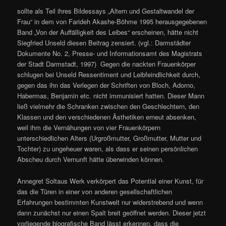
sollte als Teil ihres Bildessays „Altern und Gestaltwandel der
Frau“ in dem von Farideh Akashe-Böhme 1995 herausgegebenen
Band „Von der Auffälligkeit des Leibes“ erscheinen, hätte nicht
Siegfried Unseld diesen Beitrag zensiert. (vgl.: Darmstädter
Dokumente No. 2, Presse- und Informationsamt des Magistrats
der Stadt Darmstadt, 1997) Gegen die nackten Frauenkörper
schlugen bei Unseld Ressentiment und Leibfeindlichkeit durch,
gegen das ihn das Verlegen der Schriften von Bloch, Adorno,
Habermas, Benjamin etc. nicht immunisiert hatten. Dieser Mann
ließ vielmehr die Schranken zwischen den Geschlechtern, den
Klassen und den verschiedenen Ästhetiken erneut absenken,
weil ihm die Vernähungen von vier Frauenkörpern
unterschiedlichen Alters (Urgroßmutter, Großmutter, Mutter und
Tochter) zu ungeheuer waren, als dass er seinen persönlichen
Abscheu durch Vernunft hätte überwinden können.
Annegret Soltaus Werk verkörpert das Potential einer Kunst, für
das die Türen in einer von anderen gesellschaftlichen
Erfahrungen bestimmten Kunstwelt nur widerstrebend und wenn
dann zunächst nur einen Spalt breit geöffnet werden. Dieser jetzt
vorliegende biografische Band lässt erkennen, dass die