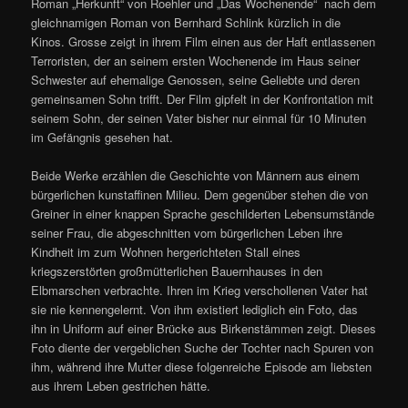
Roman „Herkunft“ von Roehler und „Das Wochenende“ nach dem
gleichnamigen Roman von Bernhard Schlink kürzlich in die
Kinos. Grosse zeigt in ihrem Film einen aus der Haft entlassenen
Terroristen, der an seinem ersten Wochenende im Haus seiner
Schwester auf ehemalige Genossen, seine Geliebte und deren
gemeinsamen Sohn trifft. Der Film gipfelt in der Konfrontation mit
seinem Sohn, der seinen Vater bisher nur einmal für 10 Minuten
im Gefängnis gesehen hat.
Beide Werke erzählen die Geschichte von Männern aus einem
bürgerlichen kunstaffinen Milieu. Dem gegenüber stehen die von
Greiner in einer knappen Sprache geschilderten Lebensumstände
seiner Frau, die abgeschnitten vom bürgerlichen Leben ihre
Kindheit im zum Wohnen hergerichteten Stall eines
kriegszerstörten großmütterlichen Bauernhauses in den
Elbmarschen verbrachte. Ihren im Krieg verschollenen Vater hat
sie nie kennengelernt. Von ihm existiert lediglich ein Foto, das
ihn in Uniform auf einer Brücke aus Birkenstämmen zeigt. Dieses
Foto diente der vergeblichen Suche der Tochter nach Spuren von
ihm, während ihre Mutter diese folgenreiche Episode am liebsten
aus ihrem Leben gestrichen hätte.