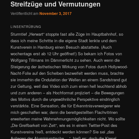
Streifzüge und Vermutungen
Veröffentlicht am
November 3, 2017
LINSENTRÜBUNG
Sturmtief „Herwart“ stoppte fast alle Züge im Hauptbahnhof, so
dass ich meine Schritte in die eigene Stadt lenkte und dem
Kunstverein in Hamburg einen Besuch abstattete. (Auch
wochentags erst ab 12 Uhr geöffnet!) So bekam ich Fotos von
Wolfgang Tillmans im Dämmerlicht zu sehen. Auch wenn die
Steigerung der ästhetischen Wirkung von Fotos durch Hollywood-
Nacht-Folie auf den Scheiben bezweifelt werden muss, brachte
sie immerhin die Ondulation der Wellen an einem Sandstrand gut
zur Geltung, weil das Video sich zum einen hell leuchtend abhob
und zum anderen – als Hochformat projiziert – die Bewegungen
des Motivs durch die ungewöhnliche Perspektive eindringlich
verstärkte. Eine Sensation, die für Erkenntnisverweigerer wie
mich geschaffen war, denn die bereitgestellten Flachvitrinen
erweiterten meine Wahrnehmungsmöglichkeiten nicht. Wo sollte
„Die Greifbarkeit von Zeit“, wie es in einem Twitter-Post des
Kunstvereins hieß, entdeckt werden können? Sie sei „das
Anliegen der Aluminiumtische …“, hieß es; doch die Kiesel,