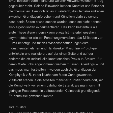
Erkenntnissen verteilt sind und welcher Aufwand welchem Ertrag
gegenüber steht. Solche Einwände kennen Künstler und Forscher
gleichermaßen. Dennoch ist es zu einfach, die Gemeinsamkeiten
zwischen Grundlagenforschern und Künstlern darin zu sehen,
dass beide Seiten etwas suchen würden, dass sie nicht kennen,
also ergebnisoffen experimentieren. Das kann bestenfalls als
erste These dienen, denn kaum etwas ist materiell gesehen
asymmetrischer wie ein Forschungsvorhaben, das Milliarden von
Euros benötigt und für das Wissenschaftler, Ingenieure,
Industrieunternehmen und Handwerker Maschinen-Prototypen
entwickeln und realisieren, auf der einen Seite und auf der
anderen die oft individuelle künstlerischen Praxis in Ateliers, für
deren Miete Jobs angenommen werden müssen. Allerdings – und
das muss man festhalten – wurden auch die Grundlagen der
Kernphysik z.B. in der Küche von Marie Curie gewonnen.
Vielleicht stehen ja die Arbeiten mancher Künstler heute dort, wo
die Kernphysik vor einem Jahrhundert stand, als man noch mit
geringen Ressourcen in zeitraubender Kleinarbeit grundlegende
Erkenntnisse gewinnen konnte.
15% ZU 85%
Am Ende muss offen bleiben, ob sich Bilder, Objekte oder