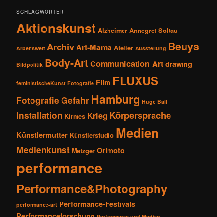
SCHLAGWÖRTER
Aktionskunst
Alzheimer
Annegret Soltau
Beuys
Archiv
Art-Mama
Atelier
Arbeitswelt
Ausstellung
Body-Art
Communication Art
drawing
Bildpolitik
FLUXUS
Film
feministischeKunst Fotografie
Hamburg
Fotografie
Gefahr
Hugo Ball
Körpersprache
Installation
Krieg
Kirmes
Medien
Künstlermutter
Künstlerstudio
Medienkunst
Orimoto
Metzger
performance
Performance&Photography
Performance-Festivals
performance-art
Performanceforschung
Performance und Medien