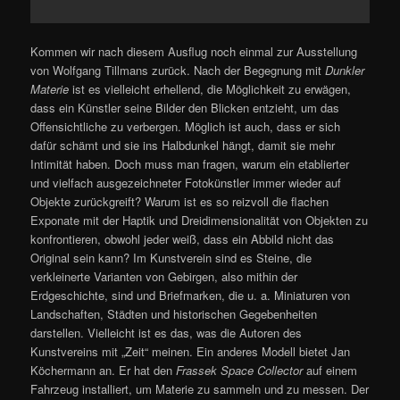
Kommen wir nach diesem Ausflug noch einmal zur Ausstellung
von Wolfgang Tillmans zurück. Nach der Begegnung mit
Dunkler
Materie
ist es vielleicht erhellend, die Möglichkeit zu erwägen,
dass ein Künstler seine Bilder den Blicken entzieht, um das
Offensichtliche zu verbergen. Möglich ist auch, dass er sich
dafür schämt und sie ins Halbdunkel hängt, damit sie mehr
Intimität haben. Doch muss man fragen, warum ein etablierter
und vielfach ausgezeichneter Fotokünstler immer wieder auf
Objekte zurückgreift? Warum ist es so reizvoll die flachen
Exponate mit der Haptik und Dreidimensionalität von Objekten zu
konfrontieren, obwohl jeder weiß, dass ein Abbild nicht das
Original sein kann? Im Kunstverein sind es Steine, die
verkleinerte Varianten von Gebirgen, also mithin der
Erdgeschichte, sind und Briefmarken, die u. a. Miniaturen von
Landschaften, Städten und historischen Gegebenheiten
darstellen. Vielleicht ist es das, was die Autoren des
Kunstvereins mit „Zeit“ meinen. Ein anderes Modell bietet Jan
Köchermann an. Er hat den
Frassek Space Collector
auf einem
Fahrzeug installiert, um Materie zu sammeln und zu messen. Der