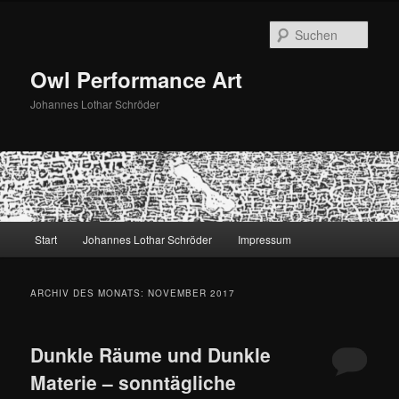
Zum
Zum
primären
sekundären
Such
Inhalt
Inhalt
springen
springen
Owl Performance Art
Johannes Lothar Schröder
Hauptmenü
Start
Johannes Lothar Schröder
Impressum
ARCHIV DES MONATS:
NOVEMBER 2017
Dunkle Räume und Dunkle
Materie – sonntägliche