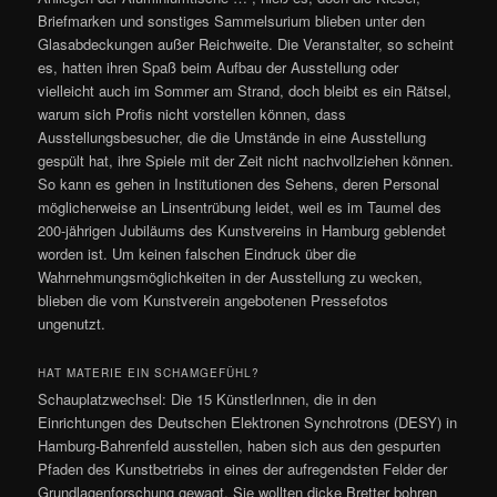
Briefmarken und sonstiges Sammelsurium blieben unter den
Glasabdeckungen außer Reichweite. Die Veranstalter, so scheint
es, hatten ihren Spaß beim Aufbau der Ausstellung oder
vielleicht auch im Sommer am Strand, doch bleibt es ein Rätsel,
warum sich Profis nicht vorstellen können, dass
Ausstellungsbesucher, die die Umstände in eine Ausstellung
gespült hat, ihre Spiele mit der Zeit nicht nachvollziehen können.
So kann es gehen in Institutionen des Sehens, deren Personal
möglicherweise an Linsentrübung leidet, weil es im Taumel des
200-jährigen Jubiläums des Kunstvereins in Hamburg geblendet
worden ist. Um keinen falschen Eindruck über die
Wahrnehmungsmöglichkeiten in der Ausstellung zu wecken,
blieben die vom Kunstverein angebotenen Pressefotos
ungenutzt.
HAT MATERIE EIN SCHAMGEFÜHL?
Schauplatzwechsel: Die 15 KünstlerInnen, die in den
Einrichtungen des Deutschen Elektronen Synchrotrons (DESY) in
Hamburg-Bahrenfeld ausstellen, haben sich aus den gespurten
Pfaden des Kunstbetriebs in eines der aufregendsten Felder der
Grundlagenforschung gewagt. Sie wollten dicke Bretter bohren