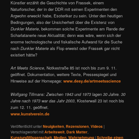
Künstler erzählt die Geschichte von Frassek, einem
Naturforscher, der in der DDR mit seinen Experimenten den
Argwohn erweckt habe, Esoteriker zu sein. Unter den heutigen
Bedingungen, also der Unsicherheit über die Existenz von
Dunkler Materie
, bekommen solche Experimente am Rande der
Scharlatanerie neue Aktualität; denn was wäre, wenn sich der
enorme technologische und fiskalische Aufwand für die Suche
nach
Dunkler Materie
als Flop erweist oder Frassek gar nicht
existiert hätte?
Art Meets Science
, Notkestraße 85 ist noch bis zum 9. 11.
geöffnet. Dokumentation, weitere Texte, Pressespiegel und
Hinweise auf der Homepage:
www.desy.de/artmeetsscience
Wolfgang Tillmans: Zwischen 1943 und 1973 lagen 30 Jahre. 30
Jahre nach 1973 war das Jahr 2003
, Klosterwall 23 ist noch bis
zum 12. 11. geöffnet.
www.kunstverein.de
Veröffentlicht unter
Neuigkeiten
,
Rezensionen
,
Videos
|
Verschlagwortet mit
Arbeitswelt
,
Dark Matter
,
KunstundWissenschaft
,
Medien
,
Wahrnehmung
|
Schreibe einen