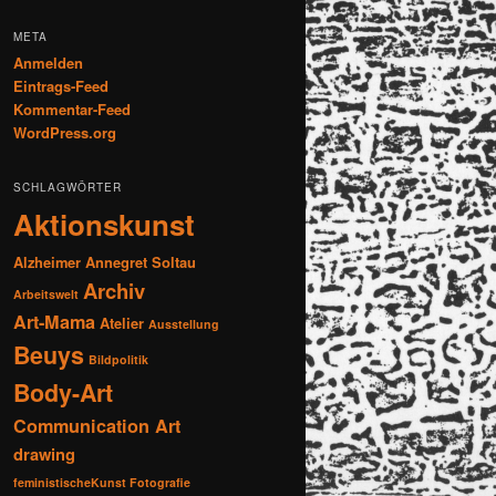
META
Anmelden
Eintrags-Feed
Kommentar-Feed
WordPress.org
SCHLAGWÖRTER
Aktionskunst
Alzheimer
Annegret Soltau
Archiv
Arbeitswelt
Art-Mama
Atelier
Ausstellung
Beuys
Bildpolitik
Body-Art
Communication Art
drawing
feministischeKunst Fotografie