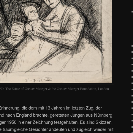
1950, The Estate of Gustav Metzger & the Gustav Metzger Foundation, London
rinnerung, die dem mit 13 Jahren im letzten Zug, der
nd nach England brachte, geretteten Jungen aus Nürnberg
ger 1950 in einer Zeichnung festgehalten. Es sind Skizzen,
die traumgleiche Gesichter andeuten und zugleich wieder mit