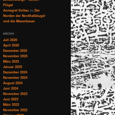
Flügel
Annegret Soltau
zu
Der
Norden der Nordhalbkugel
und die Mauerbauer
ARCHIV
Juli 2026
April 2026
Dezember 2025
November 2025
März 2025
Januar 2025
Dezember 2024
November 2024
August 2024
Juni 2024
November 2023
Juni 2023
März 2023
November 2022