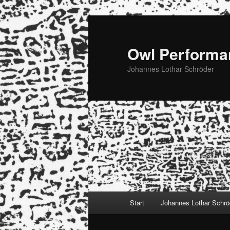
Zum
Zum
primären
sekundären
Inhalt
Inhalt
Owl Performa
springen
springen
Johannes Lothar Schröder
Hauptmenü
Start
Johannes Lothar Schrö