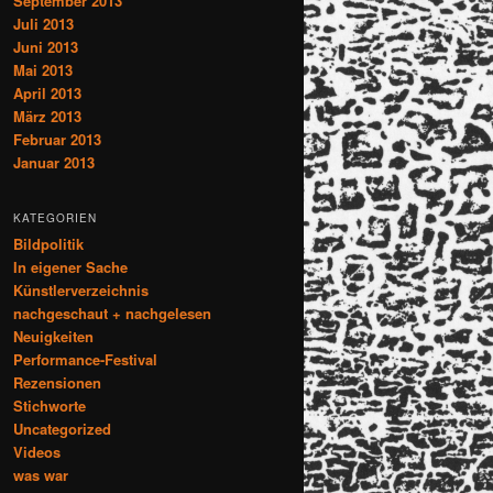
September 2013
Juli 2013
Juni 2013
Mai 2013
April 2013
März 2013
Februar 2013
Januar 2013
KATEGORIEN
Bildpolitik
In eigener Sache
Künstlerverzeichnis
nachgeschaut + nachgelesen
Neuigkeiten
Performance-Festival
Rezensionen
Stichworte
Uncategorized
Videos
was war