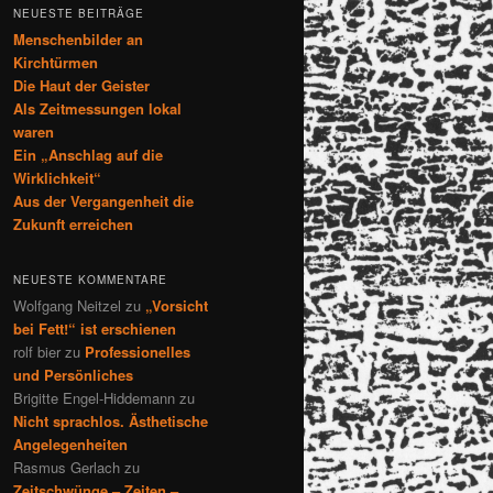
NEUESTE BEITRÄGE
Menschenbilder an
Kirchtürmen
Die Haut der Geister
Als Zeitmessungen lokal
waren
Ein „Anschlag auf die
Wirklichkeit“
Aus der Vergangenheit die
Zukunft erreichen
NEUESTE KOMMENTARE
Wolfgang Neitzel
zu
„Vorsicht
bei Fett!“ ist erschienen
rolf bier
zu
Professionelles
und Persönliches
Brigitte Engel-Hiddemann
zu
Nicht sprachlos. Ästhetische
Angelegenheiten
Rasmus Gerlach
zu
Zeitschwünge – Zeiten –