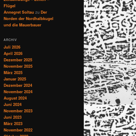
Flügel
Annegret Soltau
zu
Der
Norden der Nordhalbkugel
und die Mauerbauer
ARCHIV
Juli 2026
April 2026
Dezember 2025
November 2025
März 2025
Januar 2025
Dezember 2024
November 2024
August 2024
Juni 2024
November 2023
Juni 2023
März 2023
November 2022