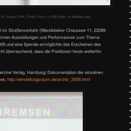
N
 29. August 2008, 25 min, Fotos: (c) Elke Suhr, (c) Barbara Lang
st im Straßenverkehr (Wandsbeker Chaussee 11, 22089
r*innen Ausstellungen und Performances zum Thema
 und eine Spende ermöglichte das Erscheinen des
cht überraschend, dass die Positionen heute weiterhin
rzine Verlag, Hamburg) Dokumentation der einzelnen
ces:
http://einstellungsraum.de/archiv_2008.html