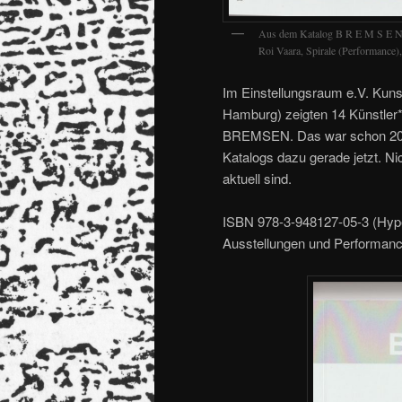
Aus dem Katalog B R E M S E 
Roi Vaara, Spirale (Performance),
Im Einstellungsraum e.V. Kun
Hamburg) zeigten 14 Künstle
BREMSEN. Das war schon 2009
Katalogs dazu gerade jetzt. Ni
aktuell sind.
ISBN 978-3-948127-05-3 (Hype
Ausstellungen und Performan