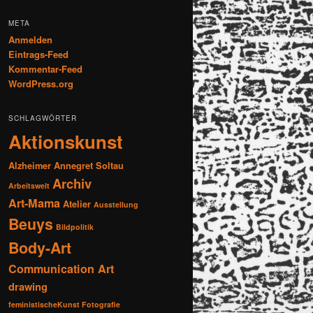
META
Anmelden
Eintrags-Feed
Kommentar-Feed
WordPress.org
SCHLAGWÖRTER
Aktionskunst
Alzheimer
Annegret Soltau
Archiv
Arbeitswelt
Art-Mama
Atelier
Ausstellung
Beuys
Bildpolitik
Body-Art
Communication Art
drawing
feministischeKunst Fotografie