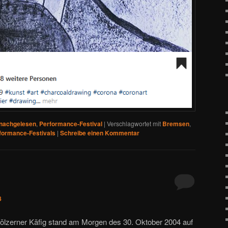
 nachgelesen
,
Performance-Festival
|
Verschlagwortet mit
Bremsen
,
formance-Festivals
|
Schreibe einen Kommentar
8
 hölzerner Käfig stand am Morgen des 30. Oktober 2004 auf