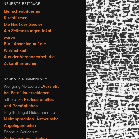
NEUESTE BEITRÄGE
Menschenbilder an
Kirchtürmen
Die Haut der Geister
Als Zeitmessungen lokal
waren
Ein „Anschlag auf die
Wirklichkeit“
Aus der Vergangenheit die
Zukunft erreichen
NEUESTE KOMMENTARE
Wolfgang Neitzel
zu
„Vorsicht
bei Fett!“ ist erschienen
rolf bier
zu
Professionelles
und Persönliches
Brigitte Engel-Hiddemann
zu
Nicht sprachlos. Ästhetische
Angelegenheiten
Rasmus Gerlach
zu
Zeitschwünge – Zeiten –