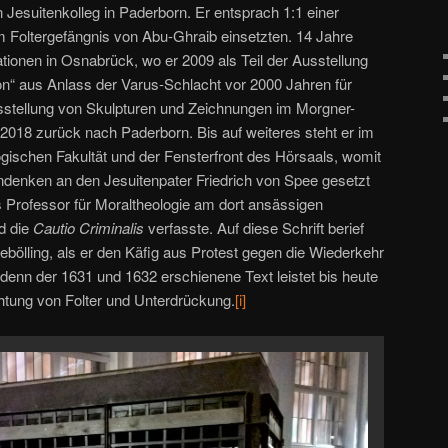
Jesuitenkolleg in Paderborn. Er entsprach 1:1 einer
 im Foltergefängnis von Abu-Ghraib einsetzten. 14 Jahre
ationen in Osnabrück, wo er 2009 als Teil der Ausstellung
n“ aus Anlass der Varus-Schlacht vor 2000 Jahren für
usstellung von Skulpturen und Zeichnungen im Morgner-
18 zurück nach Paderborn. Bis auf weiteres steht er im
ogischen Fakultät und der Fensterfront des Hörsaals, womit
denken an den Jesuitenpater Friedrich von Spee gesetzt
s Professor für Moraltheologie am dort ansässigen
nd die
Cautio Criminalis
verfasste. Auf diese Schrift berief
gebölling, als er den Käfig aus Protest gegen die Wiederkehr
, denn der 1631 und 1632 erschienene Text leistet bis heute
chtung von Folter und Unterdrückung.
[i]