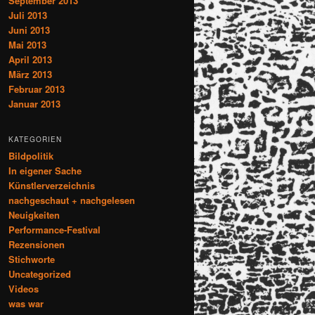
September 2013
Juli 2013
Juni 2013
Mai 2013
April 2013
März 2013
Februar 2013
Januar 2013
KATEGORIEN
Bildpolitik
In eigener Sache
Künstlerverzeichnis
nachgeschaut + nachgelesen
Neuigkeiten
Performance-Festival
Rezensionen
Stichworte
Uncategorized
Videos
was war