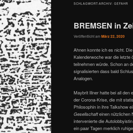
SCHLAGWORT-ARCHIV:
GEFAHR
BREMSEN in Zei
Veröffentlicht am
März 22, 2020
Ahnen konnte ich es nicht. Di
Kalenderwoche war die letzte öf
teilnehmen würde. Schon an d
signalisierten dass bald Schlu
Analogen.
Maybrit Illner hatte bei all d
der Corona-Krise, die mit stat
Philosophin in ihre Talkshow e
Gesellschaft
einen nützlichen 
intervenierte die Autolobbyistin
ein paar Tagen merklich ruhige