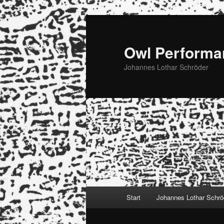
Zum
Zum
primären
sekundären
Inhalt
Inhalt
Owl Performa
springen
springen
Johannes Lothar Schröder
Hauptmenü
Start
Johannes Lothar Schrö