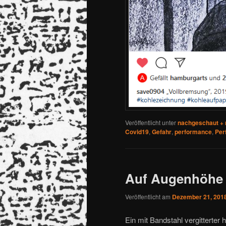
Veröffentlicht unter
nachgeschaut +
Covid19
,
Gefahr
,
performance
,
Per
Auf Augenhöhe
Veröffentlicht am
Dezember 21, 201
Ein mit Bandstahl vergitterter