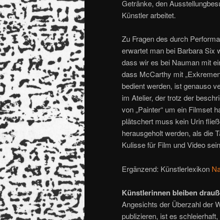
Getränke, den Ausstellungbesuc
Künstler arbeitet.
Zu Fragen des durch Performa
erwartet man bei Barbara Six 
dass wir es bei Nauman mit ein
dass McCarthy mit „Exkrement
bedient werden, ist genauso ve
im Atelier, der trotz der besc
von „Painter“ um ein Filmset h
plätschert muss kein Urin flie
herausgeholt werden, als die T
Kulisse für Film und Video sei
Ergänzend: Künstlerlexikon
N
Künstlerinnen bleiben drau
Angesichts der Überzahl der W
publizieren, ist es schleierha