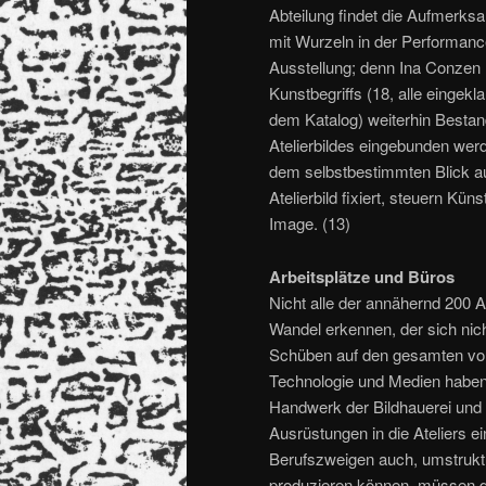
Abteilung findet die Aufmerks
mit Wurzeln in der Performance 
Ausstellung; denn Ina Conzen 
Kunstbegriffs (18, alle einge
dem Katalog) weiterhin Bestan
Atelierbildes eingebunden wer
dem selbstbestimmten Blick auf
Atelierbild fixiert, steuern Kün
Image. (13)
Arbeitsplätze und Büros
Nicht alle der annähernd 200 A
Wandel erkennen, der sich nich
Schüben auf den gesamten von
Technologie und Medien haben
Handwerk der Bildhauerei und d
Ausrüstungen in die Ateliers e
Berufszweigen auch, umstrukt
produzieren können, müssen die