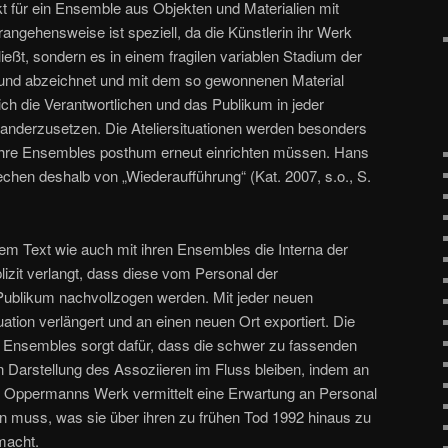
ür ein Ensemble aus Objekten und Materialien mit
rangehensweise ist speziell, da die Künstlerin ihr Werk
eßt, sondern es in einem fragilen variablen Stadium der
rt und abzeichnet und mit dem so gewonnenen Material
ch die Verantwortlichen und das Publikum in jeder
anderzusetzen. Die Ateliersituationen werden besonders
e ihre Ensembles posthum erneut einrichten müssen. Hans
rechen deshalb von „Wiederaufführung“ (Kat. 2007, s.o., S.
em Text wie auch mit ihren Ensembles die Interna der
plizit verlangt, dass diese vom Personal der
ublikum nachvollzogen werden. Mit jeder neuen
tuation verlängert und an einen neuen Ort exportiert. Die
r Ensembles sorgt dafür, dass die schwer zu fassenden
Darstellung des Assoziieren im Fluss bleiben, indem an
. Oppermanns Werk vermittelt eine Erwartung an Personal
en muss, was sie über ihren zu frühen Tod 1992 hinaus zu
macht.