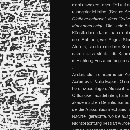
nicht unwesentlichen Teil auf 
unangetastet blieb. (Bezug:
Am 
Giotto angebracht, dass Gottva
Menschen zeigt
.) Die in die 
Künstlerinnen kann man nicht 
dem Rahmen, weil Angela Staube
Ateliers, sondern die ihrer Küns
davon, dass Münter, die Kandi
in Richtung Entzauberung des
.
Anders als ihre männlichen Ko
Abramovic, Valie Export, Gina P
herumzuschlagen. Als sie ihre 
Ortlosigkeit ausdehnten, hatte
akademischen Definitionsmach
sie die Ausschlussmechanisme
Nachteil gereichte, wo sie aus
Nichtbeachtung bestraft wur
Anna Oppermann (dazu: Künst