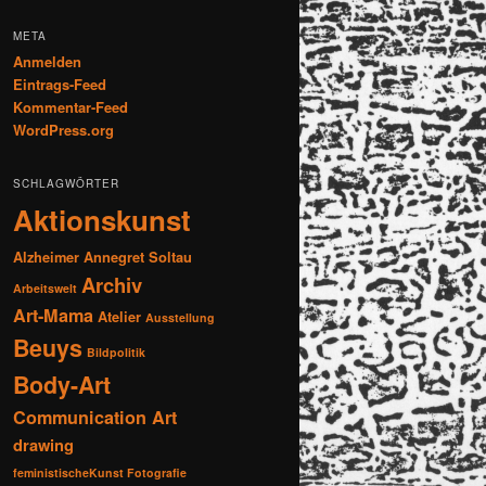
META
Anmelden
Eintrags-Feed
Kommentar-Feed
WordPress.org
SCHLAGWÖRTER
Aktionskunst
Alzheimer
Annegret Soltau
Archiv
Arbeitswelt
Art-Mama
Atelier
Ausstellung
Beuys
Bildpolitik
Body-Art
Communication Art
drawing
feministischeKunst Fotografie