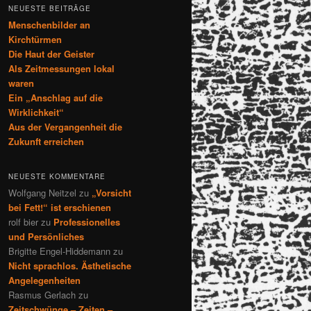
NEUESTE BEITRÄGE
Menschenbilder an
Kirchtürmen
Die Haut der Geister
Als Zeitmessungen lokal
waren
Ein „Anschlag auf die
Wirklichkeit“
Aus der Vergangenheit die
Zukunft erreichen
NEUESTE KOMMENTARE
Wolfgang Neitzel
zu
„Vorsicht
bei Fett!“ ist erschienen
rolf bier
zu
Professionelles
und Persönliches
Brigitte Engel-Hiddemann
zu
Nicht sprachlos. Ästhetische
Angelegenheiten
Rasmus Gerlach
zu
Zeitschwünge – Zeiten –