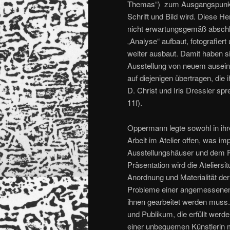
Themas“) zum Ausgangspunkt f
Schrift und Bild wird. Diese He
nicht erwartungsgemäß abschli
„Analyse“ aufbaut, fotografie
weiter ausbaut. Damit haben si
Ausstellung von neuem ausein
auf diejenigen übertragen, di
D. Christ und Iris Dressler sp
11f).
Oppermann legte sowohl in ihr
Arbeit im Atelier offen, was im
Ausstellungshäuser und dem P
Präsentation wird die Ateliersi
Anordnung und Materialität de
Probleme einer angemessenen 
ihnen gearbeitet werden muss
und Publikum, die erfüllt werd
einer unbequemen Künstlerin 