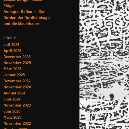
Flügel
Annegret Soltau
zu
Der
Norden der Nordhalbkugel
und die Mauerbauer
ARCHIV
Juli 2026
April 2026
Dezember 2025
November 2025
März 2025
Januar 2025
Dezember 2024
November 2024
August 2024
Juni 2024
November 2023
Juni 2023
März 2023
November 2022