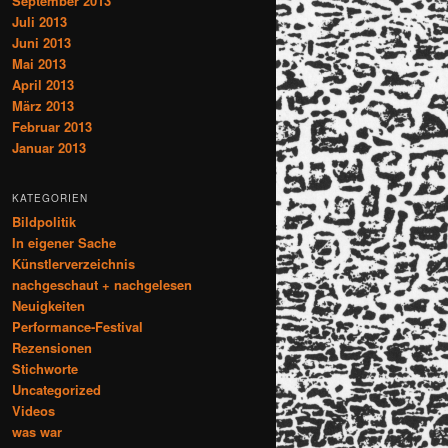
September 2013
Juli 2013
Juni 2013
Mai 2013
April 2013
März 2013
Februar 2013
Januar 2013
KATEGORIEN
Bildpolitik
In eigener Sache
Künstlerverzeichnis
nachgeschaut + nachgelesen
Neuigkeiten
Performance-Festival
Rezensionen
Stichworte
Uncategorized
Videos
was war