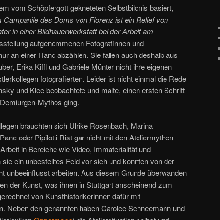
dem vom Schöpfergott gekneteten Selbstbildnis basiert,
Campanile des Doms von Florenz ist ein Relief von
ter in einer Bildhauerwerkstatt bei der Arbeit am
Ausstellung aufgenommenen Fotografinnen und
nur an einer Hand abzählen. Sie fallen auch deshalb aus
r, Erika Kiffl und Gabriele Münter nicht ihre eigenen
tlerkollegen fotografierten. Leider ist nicht einmal die Rede
nsky und Klee beobachtete und malte, einen ersten Schritt
 Demiurgen-Mythos ging.
llegen brauchten sich Ulrike Rosenbach, Marina
ane oder Pipilotti Rist gar nicht mit den Ateliermythen
Arbeit in Bereiche wie Video, Immaterialität und
n sie ein unbestelltes Feld vor sich und konnten von der
t unbeeinflusst arbeiten. Aus diesem Grunde überwanden
n der Kunst, was ihnen in Stuttgart anscheinend zum
gerechnet von Kunsthistorikerinnen dafür mit
den. Neben den genannten haben Carolee Schneemann und
lerlexikon
Oppermann
) die Ateliersituation selbst und