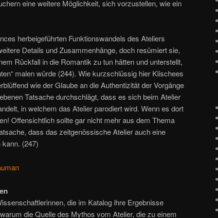
hern eine weitere Möglichkeit, sich vorzustellen, wie ein
nces herbeigeführten Funktionswandels des Ateliers
weitere Details und Zusammenhänge, doch resümiert sie,
em Rückfall in die Romantik zu tun hätten und unterstellt,
en“ malen würde (244). Wie kurzschlüssig hier Klischees
rblüffend wie der Glaube an die Authentizität der Vorgänge
hriebenen Tatsache durchschlägt, dass es sich beim Atelier
andelt, in welchem das Atelier parodiert wird. Wenn es dort
ßen! Offensichtlich sollte gar nicht mehr aus dem Thema
atsache, dass das zeitgenössische Atelier auch eine
n kann. (247)
auman
ßen
issenschaftlerinnen, die im Katalog ihre Ergebnisse
ft, warum die Quelle des Mythos vom Atelier, die zu einem