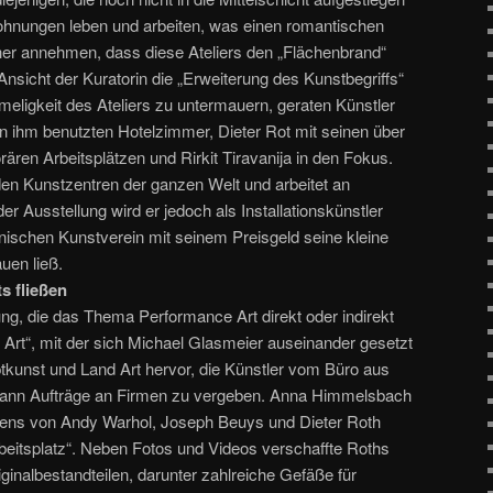
ohnungen leben und arbeiten, was einen romantischen
er annehmen, dass diese Ateliers den „Flächenbrand“
nsicht der Kuratorin die „Erweiterung des Kunstbegriffs“
meligkeit des Ateliers zu untermauern, geraten Künstler
on ihm benutzten Hotelzimmer, Dieter Rot mit seinen über
ären Arbeitsplätzen und Rirkit Tiravanija in den Fokus.
den Kunstzentren der ganzen Welt und arbeitet an
er Ausstellung wird er jedoch als Installationskünstler
ölnischen Kunstverein mit seinem Preisgeld seine kleine
en ließ.
s fließen
ng, die das Thema Performance Art direkt oder indirekt
o Art“, mit der sich Michael Glasmeier auseinander gesetzt
tkunst und Land Art hervor, die Künstler vom Büro aus
 dann Aufträge an Firmen zu vergeben. Anna Himmelsbach
affens von Andy Warhol, Joseph Beuys und Dieter Roth
beitsplatz“. Neben Fotos und Videos verschaffte Roths
iginalbestandteilen, darunter zahlreiche Gefäße für