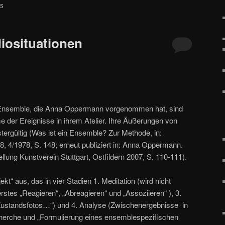
S
diosituationen
 Ensemble, die Anna Oppermann vorgenommen hat, sind
 der Ereignisse in ihrem Atelier. Ihre Äußerungen von
tergültig (Was ist ein Ensemble? Zur Methode, in:
28, 4/1978, S. 148; erneut publiziert in: Anna Oppermann.
ung Kunstverein Stuttgart, Ostfildern 2007, S. 110-111).
kt“ aus, das in vier Stadien 1. Meditation (wird nicht
 erstes „Reagieren“, „Abreagieren“ und „Assoziieren“ ), 3.
Zustandsfotos…“) und 4. Analyse (Zwischenergebnisse in
cherche und „Formulierung eines ensemblespezifischen