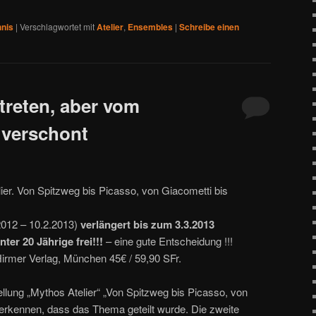
hnis
|
Verschlagwortet mit
Atelier
,
Ensembles
|
Schreibe einen
treten, aber vom
 verschont
lier. Von Spitzweg bis Picasso, von Giacometti bis
.2012 – 10.2.2013)
verlängert bis zum 3.3.2013
unter 20 Jährige frei!!!
– eine gute Entscheidung !!!
Hirmer Verlag, München 45€ / 59,90 SFr.
ellung „Mythos Atelier“ „Von Spitzweg bis Picasso, von
erkennen, dass das Thema geteilt wurde. Die zweite