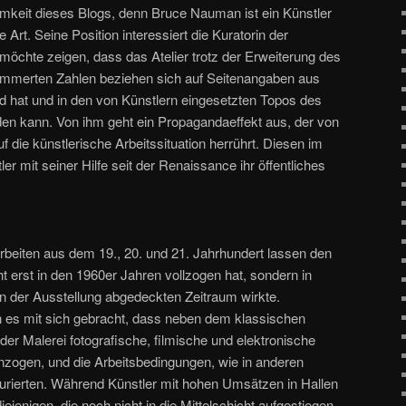
amkeit dieses Blogs, denn Bruce Nauman ist ein Künstler
Art. Seine Position interessiert die Kuratorin der
möchte zeigen, dass das Atelier trotz der Erweiterung des
klammerten Zahlen beziehen sich auf Seitenangaben aus
d hat und in den von Künstlern eingesetzten Topos des
den kann. Von ihm geht ein Propagandaeffekt aus, der von
 die künstlerische Arbeitssituation herrührt. Diesen im
stler mit seiner Hilfe seit der Renaissance ihr öffentliches
rbeiten aus dem 19., 20. und 21. Jahrhundert lassen den
t erst in den 1960er Jahren vollzogen hat, sondern in
 der Ausstellung abgedeckten Zeitraum wirkte.
 es mit sich gebracht, dass neben dem klassischen
er Malerei fotografische, filmische und elektronische
inzogen, und die Arbeitsbedingungen, wie in anderen
urierten. Während Künstler mit hohen Umsätzen in Hallen
jenigen, die noch nicht in die Mittelschicht aufgestiegen