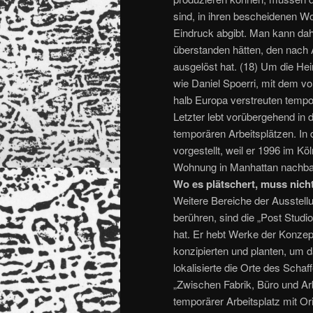
sind, in ihren bescheidenen W
Eindruck abgibt. Man kann dah
überstanden hätten, den nach A
ausgelöst hat. (18) Um die Hei
wie Daniel Spoerri, mit dem v
halb Europa verstreuten tempor
Letzter lebt vorübergehend in 
temporären Arbeitsplätzen. In d
vorgestellt, weil er 1996 im K
Wohnung in Manhattan nachbau
Wo es plätschert, muss nicht
Weitere Bereiche der Ausstellu
berühren, sind die „Post Studi
hat. Er hebt Werke der Konzep
konzipierten und planten, um
lokalisierte die Orte des Sch
„Zwischen Fabrik, Büro und Ar
temporärer Arbeitsplatz mit Or