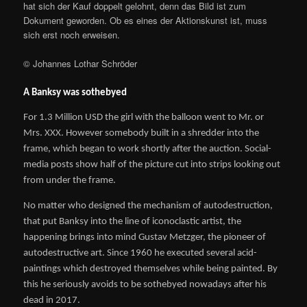
hat sich der Kauf doppelt gelohnt, denn das Bild ist zum
Dokument geworden. Ob es eines der Aktionskunst ist, muss
sich erst noch erweisen.
© Johannes Lothar Schröder
A Banksy was sothebyed
For 1.3 Million
USD
the girl with the balloon went to Mr. or
Mrs. XXX. However somebody built in a shredder into the
frame, which began to work shortly after the auction. Social-
media posts show half of the picture cut into strips looking out
from under the frame.
No matter who designed the mechanism of autodestruction,
that put Banksy into the line of iconoclastic artist, the
happening brings into mind Gustav Metzger, the pioneer of
autodestructive art. Since 1960 he executed several acid-
paintings which destroyed themselves while being painted. By
this he seriously avoids to be sothebyed nowadays after his
dead in 2017.