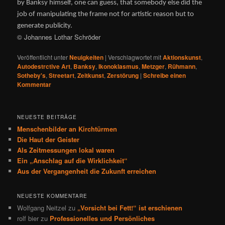
by Banksy himself, one can guess, that somebody else did the
job of manipulating the frame not for artistic reason but to
generate publicity.
© Johannes Lothar Schröder
Veröffentlicht unter
Neuigkeiten
|
Verschlagwortet mit
Aktionskunst
,
Autodestrctive Art
,
Banksy
,
Ikonoklasmus
,
Metzger
,
Rühmann
,
Sotheby's
,
Streetart
,
Zeitkunst
,
Zerstörung
|
Schreibe einen
Kommentar
NEUESTE BEITRÄGE
Menschenbilder an Kirchtürmen
Die Haut der Geister
Als Zeitmessungen lokal waren
Ein „Anschlag auf die Wirklichkeit“
Aus der Vergangenheit die Zukunft erreichen
NEUESTE KOMMENTARE
Wolfgang Neitzel
zu
„Vorsicht bei Fett!“ ist erschienen
rolf bier
zu
Professionelles und Persönliches