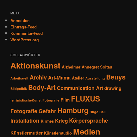
META
Anmelden
Eintrags-Feed
Kommentar-Feed
WordPress.org
SCHLAGWÖRTER
Aktionskunst
Alzheimer
Annegret Soltau
Beuys
Archiv
Art-Mama
Atelier
Arbeitswelt
Ausstellung
Body-Art
Communication Art
drawing
Bildpolitik
FLUXUS
Film
feministischeKunst Fotografie
Hamburg
Fotografie
Gefahr
Hugo Ball
Körpersprache
Installation
Krieg
Kirmes
Medien
Künstlermutter
Künstlerstudio