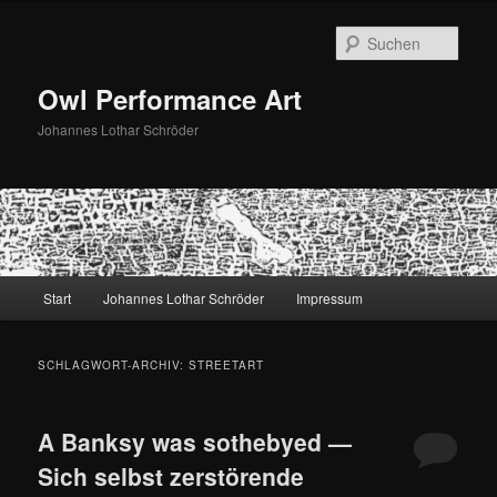
Zum
Zum
primären
sekundären
Such
Inhalt
Inhalt
springen
springen
Owl Performance Art
Johannes Lothar Schröder
Hauptmenü
Start
Johannes Lothar Schröder
Impressum
SCHLAGWORT-ARCHIV:
STREETART
A Banksy was sothebyed —
Sich selbst zerstörende