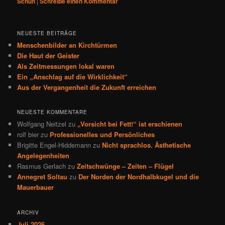
Schuh
|
Schreibe einen Kommentar
NEUESTE BEITRÄGE
Menschenbilder an Kirchtürmen
Die Haut der Geister
Als Zeitmessungen lokal waren
Ein „Anschlag auf die Wirklichkeit“
Aus der Vergangenheit die Zukunft erreichen
NEUESTE KOMMENTARE
Wolfgang Neitzel
zu
„Vorsicht bei Fett!“ ist erschienen
rolf bier
zu
Professionelles und Persönliches
Brigitte Engel-Hiddemann
zu
Nicht sprachlos. Ästhetische
Angelegenheiten
Rasmus Gerlach
zu
Zeitschwünge – Zeiten – Flügel
Annegret Soltau
zu
Der Norden der Nordhalbkugel und die
Mauerbauer
ARCHIV
Juli 2026