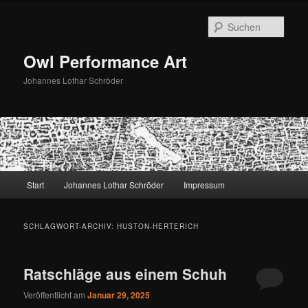
Zum
Zum
primären
sekundären
Such
Inhalt
Inhalt
springen
springen
Owl Performance Art
Johannes Lothar Schröder
Hauptmenü
Start
Johannes Lothar Schröder
Impressum
SCHLAGWORT-ARCHIV:
HUSTON-HERTERICH
Ratschläge aus einem Schuh
Veröffentlicht am
Januar 29, 2025