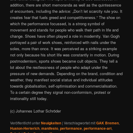
addition, there are short memoranda as well as the quintessence
of encounters, including the advice: „Don’t let scarcity rule you. It
creates fear that fuels greed and competitiveness.“ The shoe on
which the performance focussed, is a strong symbol of
movement and stands for people who walk their path in life and
change. Shoes have often played a role in modernity. Van Gogh
portrayed a pair of work shoes, reinforced with nails under the
soles, more than once. It was perceived as a striking example
not only because his short life was constantly in motion. During
postmodernism, sports shoes became cult objects. They tell a
lot about the restlessness of people who adapt under the
pressure of new demands. Depending on the brand, condition and
weather, they manifest social status and individual attitudes
towards globalisation, self-optimisation and commercialisation.
To a certain degree they signal non-conformism, protest or
irrationality still today.
(c) Johannes Lothar Schröder
Veröffentlicht unter
Neuigkeiten
|
Verschlagwortet mit
GAK Bremen
,
Huston-Herterich
,
manifesto
,
performance
,
performance-art
,