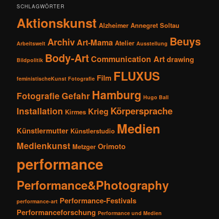
SCHLAGWÖRTER
Aktionskunst
Alzheimer
Annegret Soltau
Beuys
Archiv
Art-Mama
Atelier
Arbeitswelt
Ausstellung
Body-Art
Communication Art
drawing
Bildpolitik
FLUXUS
Film
feministischeKunst Fotografie
Hamburg
Fotografie
Gefahr
Hugo Ball
Körpersprache
Installation
Krieg
Kirmes
Medien
Künstlermutter
Künstlerstudio
Medienkunst
Orimoto
Metzger
performance
Performance&Photography
Performance-Festivals
performance-art
Performanceforschung
Performance und Medien