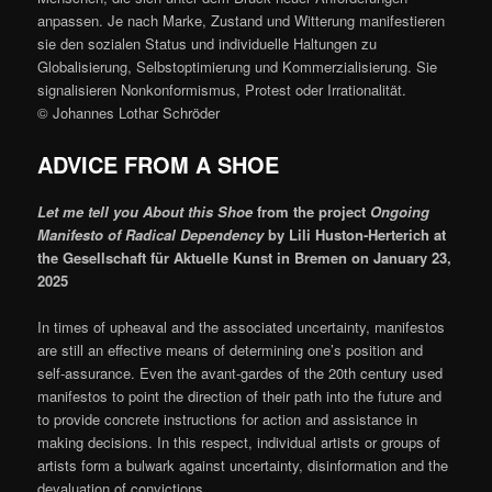
anpassen. Je nach Marke, Zustand und Witterung manifestieren
sie den sozialen Status und individuelle Haltungen zu
Globalisierung, Selbstoptimierung und Kommerzialisierung. Sie
signalisieren Nonkonformismus, Protest oder Irrationalität.
© Johannes Lothar Schröder
ADVICE FROM A SHOE
Let me tell you About this Shoe
from the project
Ongoing
Manifesto of Radical Dependency
by Lili Huston-Herterich at
the Gesellschaft für Aktuelle Kunst in Bremen on January 23,
2025
In times of upheaval and the associated uncertainty, manifestos
are still an effective means of determining one’s position and
self-assurance. Even the avant-gardes of the 20th century used
manifestos to point the direction of their path into the future and
to provide concrete instructions for action and assistance in
making decisions. In this respect, individual artists or groups of
artists form a bulwark against uncertainty, disinformation and the
devaluation of convictions.