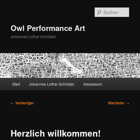
Zum
primären
Such
Inhalt
springen
Owl Performance Art
Johannes Lothar Schröder
Hauptmenü
Start
Johannes Lothar Schröder
Impressum
Beitragsnavigation
←
Vorheriger
Nächster
→
Herzlich willkommen!